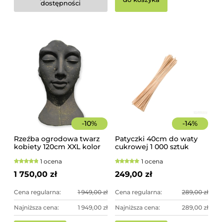
dostępności
-
10
%
-
14
%
Rzeźba ogrodowa twarz
Patyczki 40cm do waty
kobiety 120cm XXL kolor
cukrowej 1 000 sztuk
czarny ze złotem,
szorstkie, świerkowe
1 ocena
1 ocena
betonowa - imponująca
dekoracja ogrodowa
1 750,00 zł
249,00 zł
Cena regularna:
1 949,00 zł
Cena regularna:
289,00 zł
Najniższa cena:
1 949,00 zł
Najniższa cena:
289,00 zł