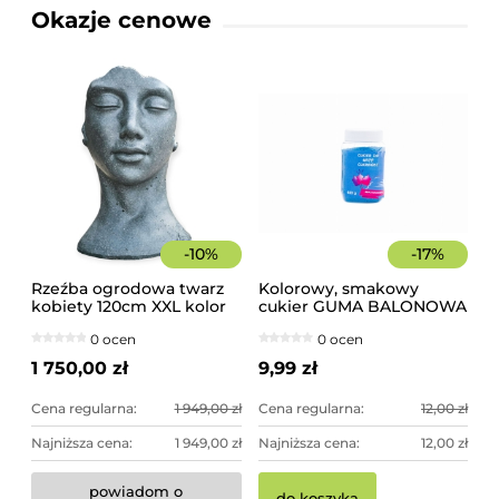
Okazje cenowe
-
10
%
-
17
%
Rzeźba ogrodowa twarz
Kolorowy, smakowy
kobiety 120cm XXL kolor
cukier GUMA BALONOWA
granit ciemny, betonowa
słoik 400 g
0 ocen
0 ocen
- imponująca dekoracja
ogrodowa
1 750,00 zł
9,99 zł
Cena regularna:
1 949,00 zł
Cena regularna:
12,00 zł
Najniższa cena:
1 949,00 zł
Najniższa cena:
12,00 zł
powiadom o
do koszyka