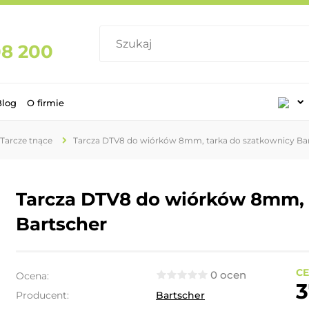
08 200
Blog
O firmie
Tarcze tnące
Tarcza DTV8 do wiórków 8mm, tarka do szatkownicy Ba
Tarcza DTV8 do wiórków 8mm, 
Bartscher
CE
0 ocen
Ocena:
3
Producent:
Bartscher