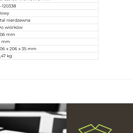
-120338
Nowy
tal nierdzewna
o wiórków
206 mm
8 mm
06 x 206 x 35 mm
,47 kg