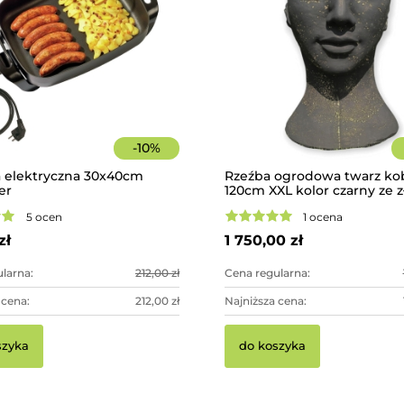
-
10
%
a elektryczna 30x40cm
Rzeźba ogrodowa twarz ko
er
120cm XXL kolor czarny ze 
betonowa - imponująca dek
5 ocen
1 ocena
ogrodowa
zł
1 750,00 zł
larna:
212,00 zł
Cena regularna:
 cena:
212,00 zł
Najniższa cena:
szyka
do koszyka