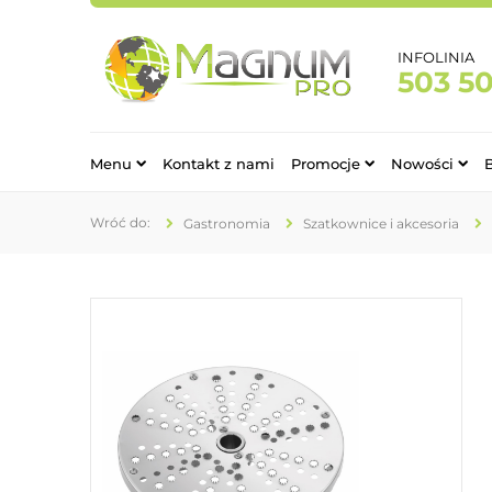
INFOLINIA
503 5
Menu
Kontakt z nami
Promocje
Nowości
Gastronomia
Szatkownice i akcesoria