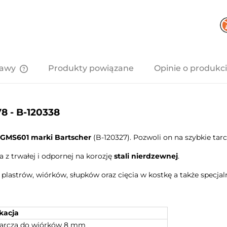
tawy
Produkty powiązane
Opinie o produkci
Cena nie zawiera ewentualnych
kosztów płatności
8 - B-120338
GMS601 marki Bartscher
(B-120327). Pozwoli on na szybkie ta
 z trwałej i odpornej na korozję
stali nierdzewnej
.
lastrów, wiórków, słupków oraz cięcia w kostkę a także specjalny
kacja
arcza do wiórków 8 mm