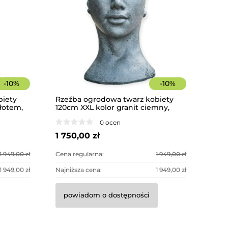
-
10
%
-
10
%
biety
Rzeźba ogrodowa twarz kobiety
złotem,
120cm XXL kolor granit ciemny,
oracja
betonowa - imponująca dekoracja
0 ocen
ogrodowa
1 750,00 zł
1 949,00 zł
Cena regularna:
1 949,00 zł
1 949,00 zł
Najniższa cena:
1 949,00 zł
powiadom o dostępności