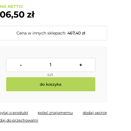
NA NETTO:
06,50 zł
Cena w innych sklepach:
467,40 zł
-
+
szt.
do koszyka
pytaj o produkt
poleć znajomemu
dodaj opinię
daj do przechowalni