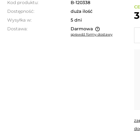
Kod produktu:
B-120338
CE
Dostępność:
duża ilość
3
Wysyłka w:
5 dni
Dostawa:
Darmowa
sprawdź formy dostawy
Cena nie zawiera ewentualnych
kosztów płatności
za
do