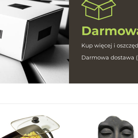
Darmowa
Kup więcej i oszczęd
Darmowa dostawa (In