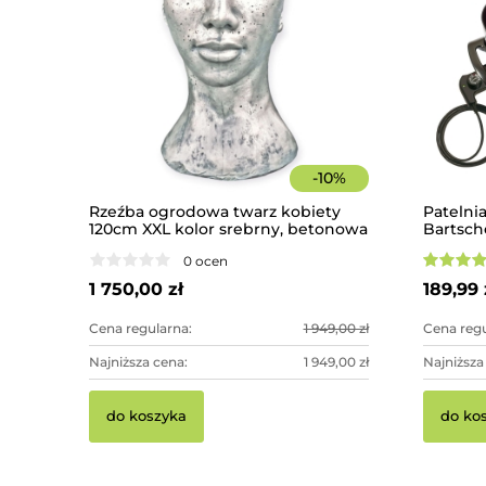
-
10
%
Rzeźba ogrodowa twarz kobiety
Patelni
120cm XXL kolor srebrny, betonowa
Bartsch
- imponująca dekoracja ogrodowa
0 ocen
1 750,00 zł
189,99 
Cena regularna:
1 949,00 zł
Cena regu
Najniższa cena:
1 949,00 zł
Najniższa
do koszyka
do ko