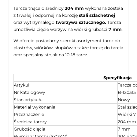
Tarcza tnąca o średnicy
204 mm
wykonana została
z trwałej i odpornej na korozję
stali szlachetnej
oraz wytrzymałego
tworzywa sztucznego.
Tarcza
umożliwia cięcie warzyw na wiórki grubości
7 mm
.
W ofercie posiadamy szeroki asortyment tarcz do
plastrów, wiórków, słupków a także tarczę do tarcia
oraz specjalny stojak na 10-18 tarcz.
Specyfikacja
Artykuł
Tarcza 
Nr katalogowy
B-120315
Stan artykułu
Nowy
Materiał wykonania
Stal szl
Przeznaczenie
Wiórki 
Średnica tarczy
204 mm
Grubość cięcia
7 mm
Wymiary tarczy (SxGxW)
204 x 20