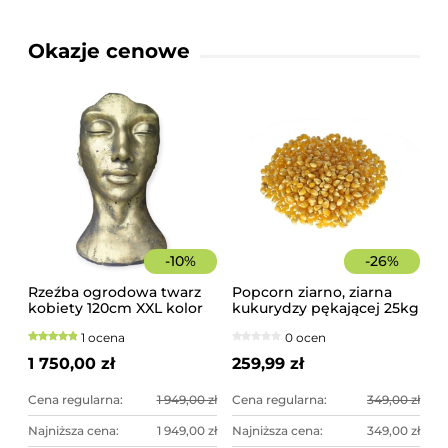
Okazje cenowe
-
10
%
-
26
%
Rzeźba ogrodowa twarz
Popcorn ziarno, ziarna
kobiety 120cm XXL kolor
kukurydzy pękającej 25kg
złoty, betonowa -
worek
1 ocena
0 ocen
imponująca dekoracja
ogrodowa
1 750,00 zł
259,99 zł
Cena regularna:
1 949,00 zł
Cena regularna:
349,00 zł
Najniższa cena:
1 949,00 zł
Najniższa cena:
349,00 zł