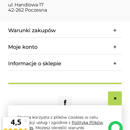
ul. Handlowa 17
42-262 Poczesna
Warunki zakupów
Moje konto
Informacje o sklepie
Strona korzysta z plików cookies w celu
realizacji usług i zgodnie z
Polityką Plików
© 2026 magnum-pro.pl. Wszelkie prawa zastrzeżone.
Cookies
. Możesz określić warunki