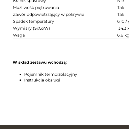
Kranik spustowy
Nie
Możliwość piętrowania
Tak
Zawór odpowietrzający w pokrywie
Tak
Spadek temperatury
6°C /
Wymiary (SxGxW)
34,3 
Waga
6,6 k
W skład zestawu wchodzą:
Pojemnik termoizolacyjny
Instrukcja obsługi