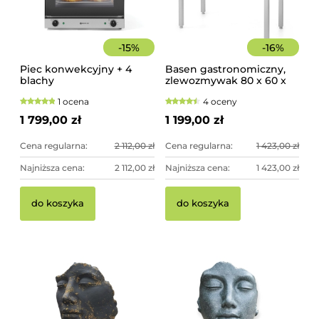
-
15
%
-
16
%
Piec konwekcyjny + 4
Basen gastronomiczny,
blachy
zlewozmywak 80 x 60 x
85 cm z rantem
1 ocena
4 oceny
1 799,00 zł
1 199,00 zł
Cena regularna:
2 112,00 zł
Cena regularna:
1 423,00 zł
Najniższa cena:
2 112,00 zł
Najniższa cena:
1 423,00 zł
do koszyka
do koszyka