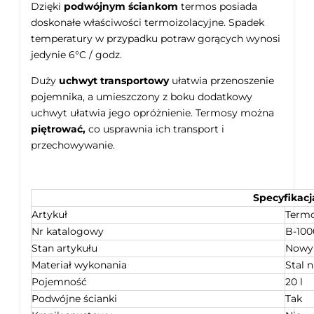
Dzięki
podwójnym ściankom
termos posiada
doskonałe właściwości termoizolacyjne. Spadek
temperatury w przypadku potraw gorących wynosi
jedynie 6°C / godz.
Duży
uchwyt transportowy
ułatwia przenoszenie
pojemnika, a umieszczony z boku dodatkowy
uchwyt ułatwia jego opróżnienie. Termosy można
piętrować,
co usprawnia ich transport i
przechowywanie.
Specyfikacj
Artykuł
Termo
Nr katalogowy
B-10
Stan artykułu
Nowy
Materiał wykonania
Stal 
Pojemność
20 l
Podwójne ścianki
Tak