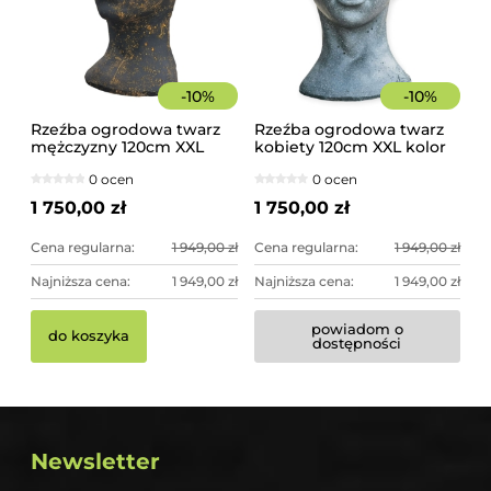
-
10
%
-
10
%
Rzeźba ogrodowa twarz
Rzeźba ogrodowa twarz
mężczyzny 120cm XXL
kobiety 120cm XXL kolor
czarno-złota - imponująca
granit ciemny, betonowa
0 ocen
0 ocen
dekoracja ogrodowa
- imponująca dekoracja
ogrodowa
1 750,00 zł
1 750,00 zł
Cena regularna:
1 949,00 zł
Cena regularna:
1 949,00 zł
Najniższa cena:
1 949,00 zł
Najniższa cena:
1 949,00 zł
powiadom o
do koszyka
dostępności
Newsletter