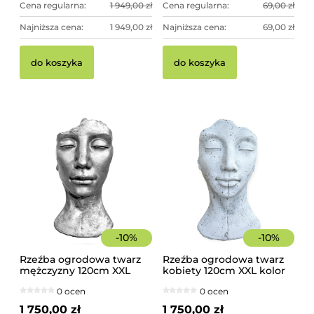
Cena regularna:
1 949,00 zł
Cena regularna:
69,00 zł
Najniższa cena:
1 949,00 zł
Najniższa cena:
69,00 zł
do koszyka
do koszyka
-
10
%
-
10
%
Rzeźba ogrodowa twarz
Rzeźba ogrodowa twarz
mężczyzny 120cm XXL
kobiety 120cm XXL kolor
srebrny kolor -
biały, betonowa -
0 ocen
0 ocen
imponująca dekoracja
imponująca dekoracja
ogrodowa
ogrodowa
1 750,00 zł
1 750,00 zł