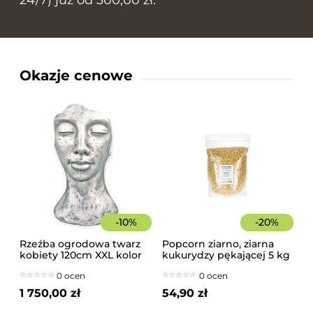
24/7) już od 300,00 zł.
Okazje cenowe
-
10
%
-
20
%
Rzeźba ogrodowa twarz
Popcorn ziarno, ziarna
kobiety 120cm XXL kolor
kukurydzy pękającej 5 kg
srebrny, betonowa -
0 ocen
0 ocen
imponująca dekoracja
ogrodowa
1 750,00 zł
54,90 zł