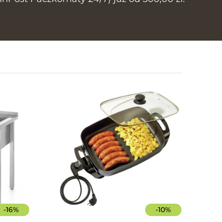
-
16
%
-
10
%