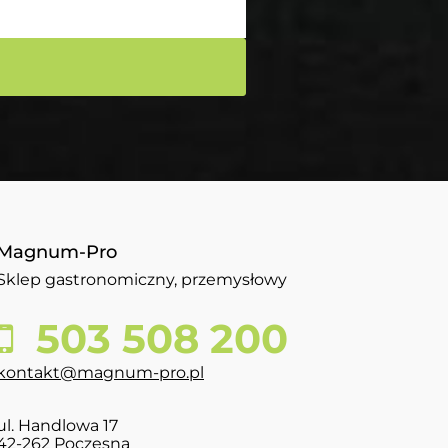
Magnum-Pro
Sklep gastronomiczny, przemysłowy
503 508 200
kontakt@magnum-pro.pl
ul. Handlowa 17
42-262 Poczesna