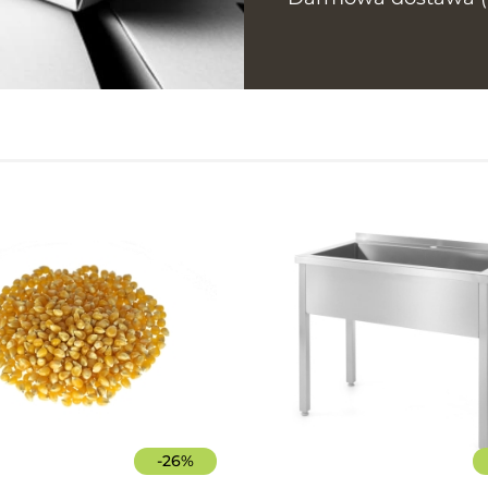
-
26
%