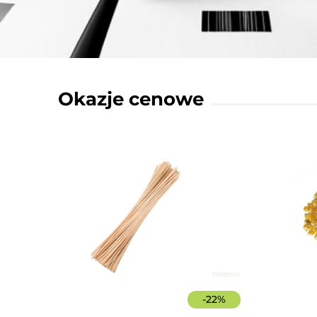
Okazje cenowe
-
22
%