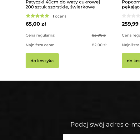
Patyczki 40cm do waty cukrowej
Popcorn
200 sztuk szorstkie, świerkowe
pękając
1 ocena
65,00 zł
259,99 
Cena regularna:
83,00 zł
Cena regu
Najniższa cena:
82,00 zł
Najniższa
do koszyka
do ko
Podaj swój adres e-ma