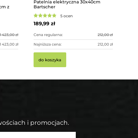
Patelnia elektryczna 30x40cm
cm z
Bartscher
5 ocen
189,99 zł
1 423,00 zł
Cena regularna:
212,00 zł
1 423,00 zł
Najniższa cena:
212,00 zł
do koszyka
wościach i promocjach.