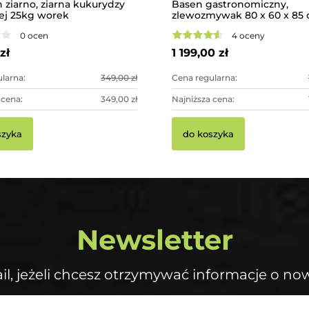
 ziarno, ziarna kukurydzy
Basen gastronomiczny,
ej 25kg worek
zlewozmywak 80 x 60 x 85 
rantem
0 ocen
4 oceny
zł
1 199,00 zł
larna:
349,00 zł
Cena regularna:
 cena:
349,00 zł
Najniższa cena:
szyka
do koszyka
Newsletter
il, jeżeli chcesz otrzymywać informacje o no