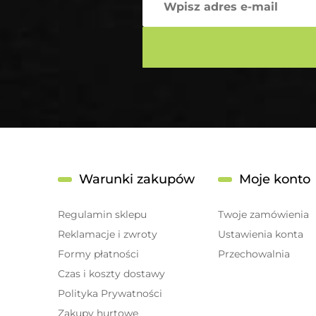
Warunki zakupów
Moje konto
Regulamin sklepu
Twoje zamówienia
Reklamacje i zwroty
Ustawienia konta
Formy płatności
Przechowalnia
Czas i koszty dostawy
Polityka Prywatności
Zakupy hurtowe