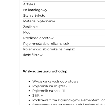
Artykuł
Nr katalogowy
Stan artykułu
Materiał wykonania
Zasilanie
Moc
Prędkość obrotów
Pojemność zbiornika na sok
Pojemność zbiornika na miąższ
Ilość filtrów
W skład zestawu wchodzą:
Wyciskarka wolnoobrotowa
Pojemnik na miąższ - 1l
Pojemnik na sok - 1l
3 filtry
Podstawa filtra z gumowymi elementami ocz
Szczoteczka do czyszczenia sit i pojemnikó