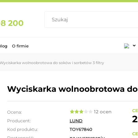
08 200
Blog
O firmie
Wyciskarka wolnoobrotowa do soków i sorbetów 3 filtry
Wyciskarka wolnoobrotowa do s
CE
12 ocen
Ocena:
2
Producent:
LUND
Kod produktu:
TOY67840
CE