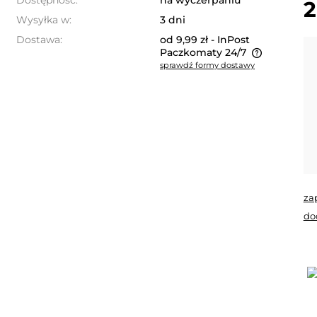
Dostępność:
na wyczerpaniu
2
Wysyłka w:
3 dni
Dostawa:
od 9,99 zł
- InPost
Paczkomaty 24/7
sprawdź formy dostawy
Cena nie zawiera ewentualnych
kosztów płatności
za
do