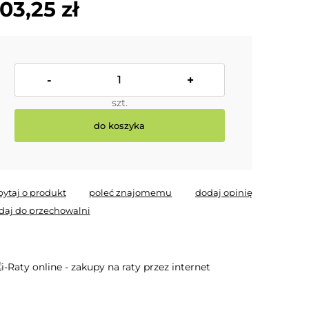
03,25 zł
-
+
szt.
do koszyka
pytaj o produkt
poleć znajomemu
dodaj opinię
daj do przechowalni