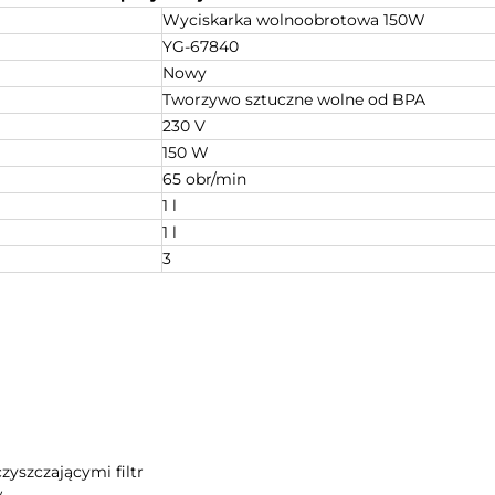
Wyciskarka wolnoobrotowa 150W
YG-67840
Nowy
Tworzywo sztuczne wolne od BPA
230 V
150 W
65 obr/min
1 l
1 l
3
yszczającymi filtr
w