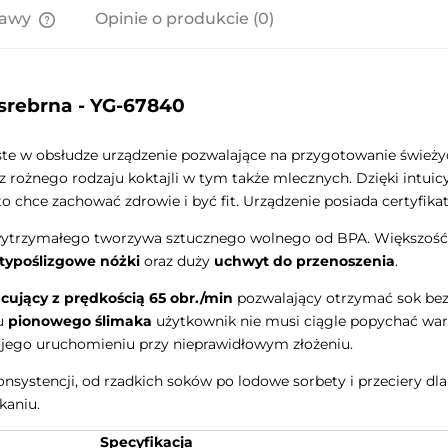
tawy
Opinie o produkcie (0)
Cena nie zawiera ewentualnych
kosztów płatności
srebrna - YG-67840
te w obsłudze urządzenie pozwalające na przygotowanie świeżyc
rożnego rodzaju koktajli w tym także mlecznych. Dzięki intuic
chce zachować zdrowie i być fit. Urządzenie posiada certyfika
wytrzymałego tworzywa sztucznego wolnego od BPA. Większoś
ntypoślizgowe nóżki
oraz duży
uchwyt do przenoszenia
.
acujący z prędkością 65 obr./min
pozwalający otrzymać sok bez 
iu
pionowego ślimaka
użytkownik nie musi ciągle popychać warz
 jego uruchomieniu przy nieprawidłowym złożeniu.
systencji, od rzadkich soków po lodowe sorbety i przeciery dla 
kaniu.
Specyfikacja