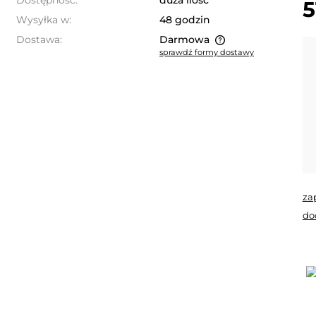
Dostępność:
duża ilość
5
Wysyłka w:
48 godzin
Dostawa:
Darmowa
sprawdź formy dostawy
Cena nie zawiera ewentualnych
kosztów płatności
za
do