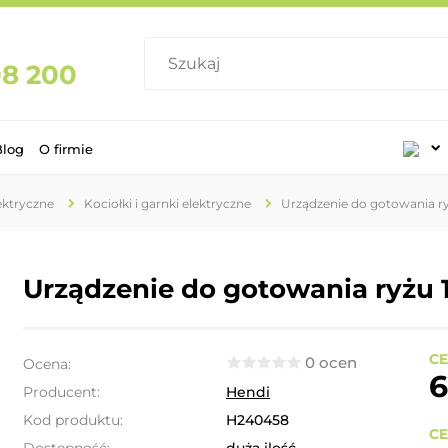
08 200
Blog
O firmie
lektryczne
Kociołki i garnki elektryczne
Urządzenie do gotowania ryż
Urządzenie do gotowania ryżu 10
CE
0 ocen
Ocena:
6
Producent:
Hendi
Kod produktu:
H240458
CE