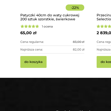
-
22
%
Patyczki 40cm do waty cukrowej
Przecin
200 sztuk szorstkie, świerkowe
Selecti
1 ocena
65,00 zł
2 839,0
Cena regularna:
83,00 zł
Cena regu
Najniższa cena:
82,00 zł
Najniższa
do koszyka
do ko