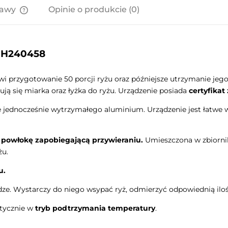
tawy
Opinie o produkcie (0)
Cena nie zawiera ewentualnych
kosztów płatności
- H240458
i przygotowanie 50 porcji ryżu oraz późniejsze utrzymanie jego
ują się miarka oraz łyżka do ryżu. Urządzenie posiada
certyfikat
e jednocześnie wytrzymałego aluminium. Urządzenie jest łatwe 
a powłokę zapobiegającą przywieraniu.
Umieszczona w zbiorni
żu.
u.
dze. Wystarczy do niego wsypać ryż, odmierzyć odpowiednią ilo
atycznie w
tryb podtrzymania temperatury
.