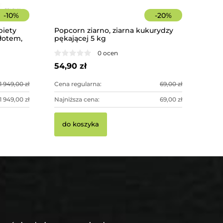
-
10
%
-
20
%
biety
Popcorn ziarno, ziarna kukurydzy
złotem,
pękającej 5 kg
oracja
0 ocen
54,90 zł
1 949,00 zł
Cena regularna:
69,00 zł
1 949,00 zł
Najniższa cena:
69,00 zł
do koszyka