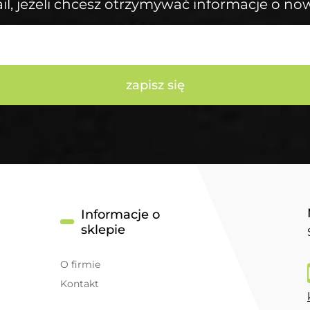
il, jeżeli chcesz otrzymywać informacje o no
zapisz się
Informacje o
sklepie
O firmie
Kontakt