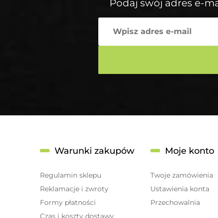
Podaj swój adres e-ma
Warunki zakupów
Moje konto
Regulamin sklepu
Twoje zamówienia
Reklamacje i zwroty
Ustawienia konta
Formy płatności
Przechowalnia
Czas i koszty dostawy