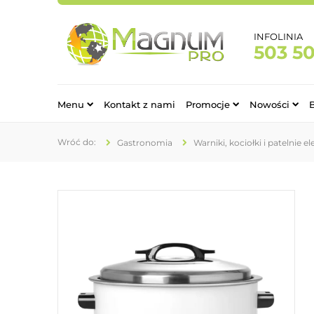
INFOLINIA
503 5
Menu
Kontakt z nami
Promocje
Nowości
Gastronomia
Warniki, kociołki i patelnie e