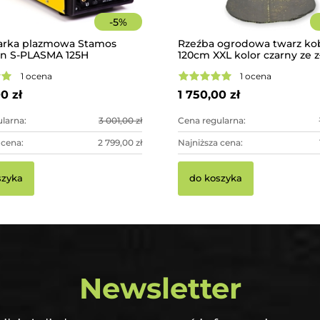
-
5
%
arka plazmowa Stamos
Rzeźba ogrodowa twarz ko
on S-PLASMA 125H
120cm XXL kolor czarny ze 
betonowa - imponująca dek
1 ocena
1 ocena
ogrodowa
0 zł
1 750,00 zł
larna:
3 001,00 zł
Cena regularna:
 cena:
2 799,00 zł
Najniższa cena:
szyka
do koszyka
Newsletter