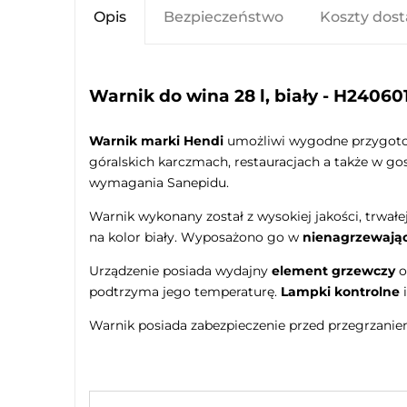
Opis
Bezpieczeństwo
Koszty dos
Warnik do wina 28 l, biały - H24060
Warnik marki Hendi
umożliwi wygodne przygotowa
góralskich karczmach, restauracjach a także w g
wymagania Sanepidu.
Warnik wykonany został z wysokiej jakości, trwałe
na kolor biały. Wyposażono go w
nienagrzewając
Urządzenie posiada wydajny
element grzewczy
o
podtrzyma jego temperaturę.
Lampki kontrolne
i
Warnik posiada zabezpieczenie przed przegrzanie