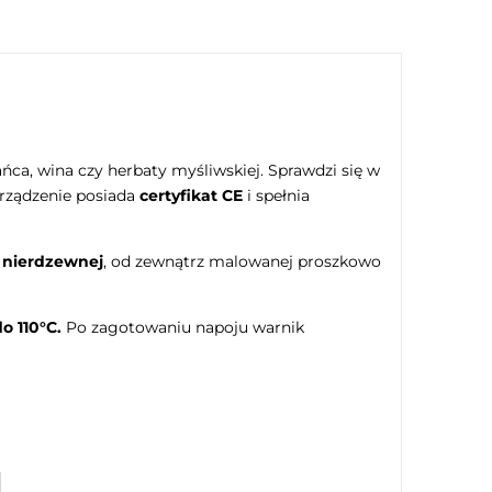
a, wina czy herbaty myśliwskiej. Sprawdzi się w
Urządzenie posiada
certyfikat CE
i spełnia
i nierdzewnej
, od zewnątrz malowanej proszkowo
o 110°C.
Po zagotowaniu napoju warnik