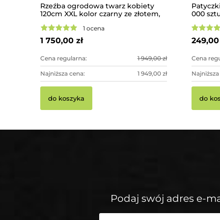
Rzeźba ogrodowa twarz kobiety
Patyczk
120cm XXL kolor czarny ze złotem,
000 szt
betonowa - imponująca dekoracja
1 ocena
ogrodowa
1 750,00 zł
249,00 
Cena regularna:
1 949,00 zł
Cena regu
Najniższa cena:
1 949,00 zł
Najniższa
do koszyka
do ko
Podaj swój adres e-ma