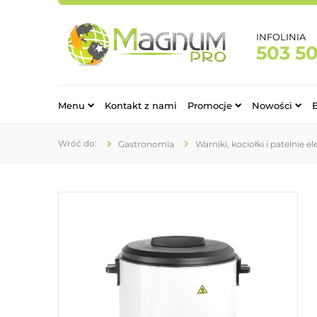
INFOLINIA
503 5
Menu
Kontakt z nami
Promocje
Nowości
Gastronomia
Warniki, kociołki i patelnie e