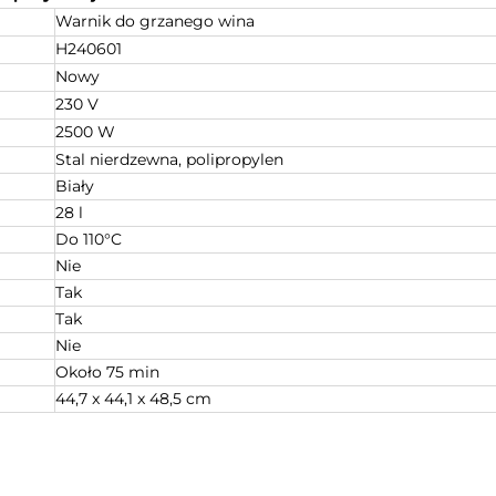
Warnik do grzanego wina
H240601
Nowy
230 V
2500 W
Stal nierdzewna, polipropylen
Biały
28 l
Do 110°C
Nie
Tak
Tak
Nie
Około 75 min
44,7 x 44,1 x 48,5 cm