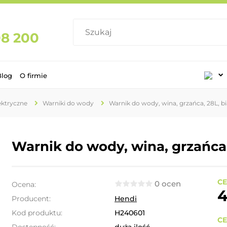
08 200
Blog
O firmie
lektryczne
Warniki do wody
Warnik do wody, wina, grzańca, 28L, bi
Warnik do wody, wina, grzańca,
CE
0 ocen
Ocena:
4
Producent:
Hendi
Kod produktu:
H240601
CE