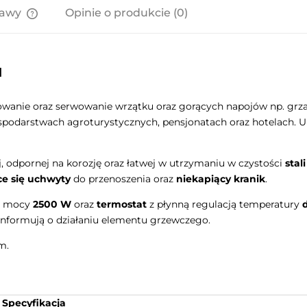
tawy
Opinie o produkcie (0)
Cena nie zawiera ewentualnych
kosztów płatności
1
nie oraz serwowanie wrzątku oraz gorących napojów np. grzańc
ospodarstwach agroturystycznych, pensjonatach oraz hotelach. 
j, odpornej na korozję oraz łatwej w utrzymaniu w czystości
stal
e się uchwyty
do przenoszenia oraz
niekapiący kranik
.
 mocy
2500 W
oraz
termostat
z płynną regulacją temperatury
d
nformują o działaniu elementu grzewczego.
m.
Specyfikacja