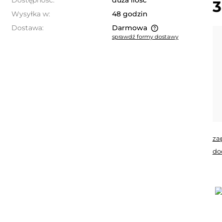
Dostępność:
duża ilość
3
Wysyłka w:
48 godzin
Dostawa:
Darmowa
sprawdź formy dostawy
Cena nie zawiera ewentualnych
kosztów płatności
za
do