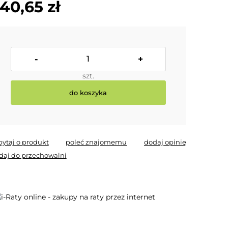
40,65 zł
-
+
szt.
do koszyka
pytaj o produkt
poleć znajomemu
dodaj opinię
daj do przechowalni