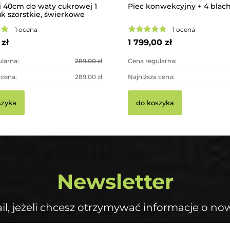
i 40cm do waty cukrowej 1
Piec konwekcyjny + 4 blac
uk szorstkie, świerkowe
1 ocena
1 ocena
zł
1 799,00 zł
larna:
289,00 zł
Cena regularna:
 cena:
289,00 zł
Najniższa cena:
szyka
do koszyka
Newsletter
il, jeżeli chcesz otrzymywać informacje o no