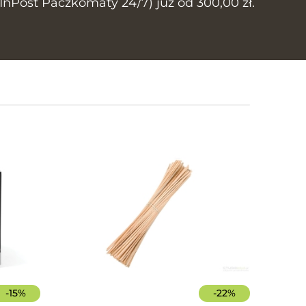
Post Paczkomaty 24/7) już od 300,00 zł.
-
15
%
-
22
%