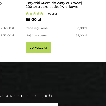
hy
Patyczki 40cm do waty cukrowej
200 sztuk szorstkie, świerkowe
1 ocena
65,00 zł
2 112,00 zł
Cena regularna:
83,00 zł
2 112,00 zł
Najniższa cena:
82,00 zł
do koszyka
wościach i promocjach.