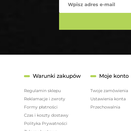
Warunki zakupów
Moje konto
Regulamin sklepu
Twoje zamówienia
Reklamacje i zwroty
Ustawienia konta
Formy płatności
Przechowalnia
Czas i koszty dostawy
Polityka Prywatności