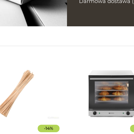
Darmowa dostawa (In
-
14
%