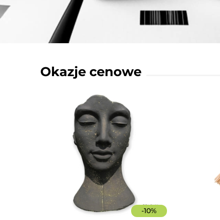
Okazje cenowe
-
10
%