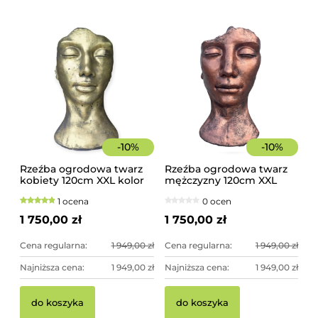
-
10
%
-
10
%
Rzeźba ogrodowa twarz
Rzeźba ogrodowa twarz
kobiety 120cm XXL kolor
mężczyzny 120cm XXL
złoty, betonowa -
miedziany kolor -
1 ocena
0 ocen
imponująca dekoracja
imponująca dekoracja
ogrodowa
ogrodowa
1 750,00 zł
1 750,00 zł
Cena regularna:
1 949,00 zł
Cena regularna:
1 949,00 zł
Najniższa cena:
1 949,00 zł
Najniższa cena:
1 949,00 zł
do koszyka
do koszyka