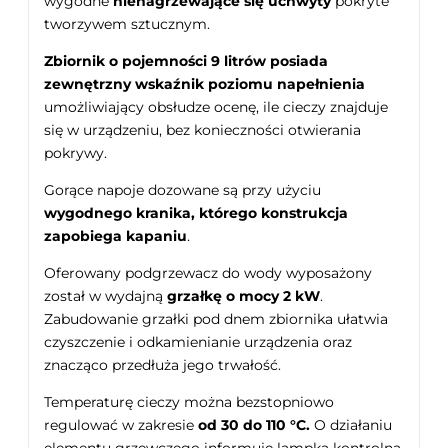
wygodne
nienagrzewające się uchwyty
pokryte
tworzywem sztucznym.
Zbiornik o pojemności 9 litrów posiada
zewnętrzny wskaźnik poziomu napełnienia
umożliwiający obsłudze ocenę, ile cieczy znajduje
się w urządzeniu, bez konieczności otwierania
pokrywy.
Gorące napoje dozowane są przy użyciu
wygodnego kranika, którego konstrukcja
zapobiega kapaniu
.
Oferowany podgrzewacz do wody wyposażony
został w wydajną
grzałkę o mocy 2 kW
.
Zabudowanie grzałki pod dnem zbiornika ułatwia
czyszczenie i odkamienianie urządzenia oraz
znacząco przedłuża jego trwałość.
Temperaturę cieczy można bezstopniowo
regulować w zakresie
od 30 do 110 °C.
O działaniu
elementu grzewczego informuje lampka kontrolna.