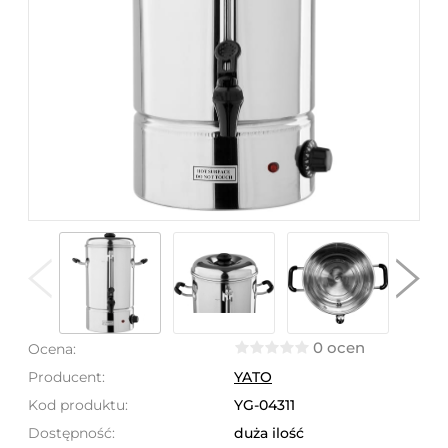
0 ocen
Ocena:
Producent:
YATO
Kod produktu:
YG-04311
Dostępność:
duża ilość