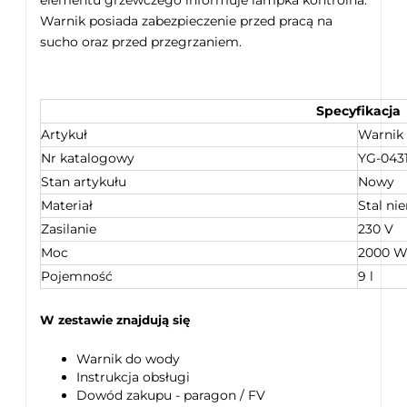
Warnik posiada zabezpieczenie przed pracą na
sucho oraz przed przegrzaniem.
Specyfikacja
Artykuł
Warnik
Nr katalogowy
YG-0431
Stan artykułu
Nowy
Materiał
Stal ni
Zasilanie
230 V
Moc
2000 
Pojemność
9 l
W zestawie znajdują się
Warnik do wody
Instrukcja obsługi
Dowód zakupu - paragon / FV