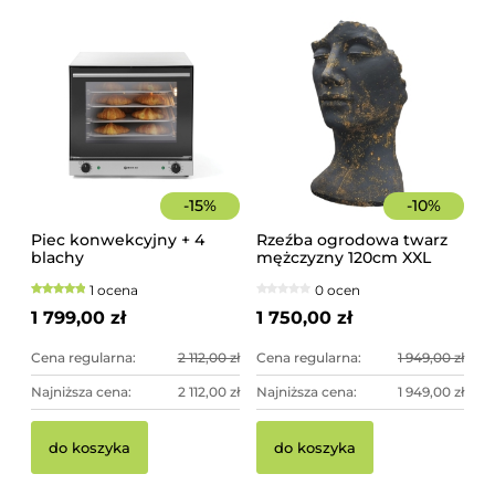
-
15
%
-
10
%
Piec konwekcyjny + 4
Rzeźba ogrodowa twarz
blachy
mężczyzny 120cm XXL
czarno-złota - imponująca
1 ocena
0 ocen
dekoracja ogrodowa
1 799,00 zł
1 750,00 zł
Cena regularna:
2 112,00 zł
Cena regularna:
1 949,00 zł
Najniższa cena:
2 112,00 zł
Najniższa cena:
1 949,00 zł
do koszyka
do koszyka