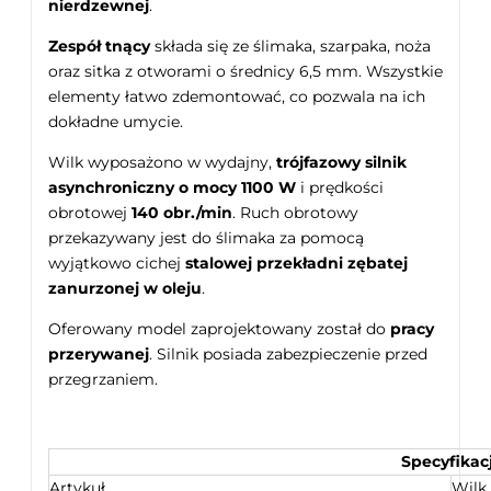
nierdzewnej
.
Zespół tnący
składa się ze ślimaka, szarpaka, noża
oraz sitka z otworami o średnicy 6,5 mm. Wszystkie
elementy łatwo zdemontować, co pozwala na ich
dokładne umycie.
Wilk wyposażono w wydajny,
trójfazowy silnik
asynchroniczny o mocy 1100 W
i prędkości
obrotowej
140 obr./min
. Ruch obrotowy
przekazywany jest do ślimaka za pomocą
wyjątkowo cichej
stalowej przekładni zębatej
zanurzonej w oleju
.
Oferowany model zaprojektowany został do
pracy
przerywanej
. Silnik posiada zabezpieczenie przed
przegrzaniem.
Specyfikac
Artykuł
Wilk 