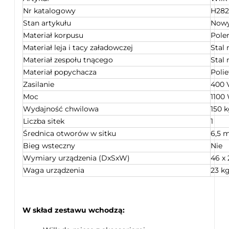
Nr katalogowy
H282
Stan artykułu
Now
Materiał korpusu
Pole
Materiał leja i tacy załadowczej
Stal
Materiał zespołu tnącego
Stal
Materiał popychacza
Polie
Zasilanie
400 
Moc
1100
Wydajność chwilowa
150 
Liczba sitek
1
Średnica otworów w sitku
6,5 
Bieg wsteczny
Nie
Wymiary urządzenia (DxSxW)
46 x 
Waga urządzenia
23 k
W skład zestawu wchodzą: