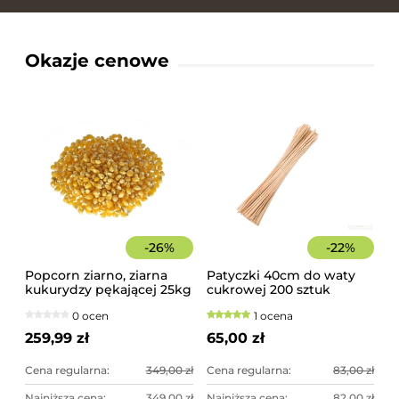
Okazje cenowe
-
26
%
-
22
%
Popcorn ziarno, ziarna
Patyczki 40cm do waty
kukurydzy pękającej 25kg
cukrowej 200 sztuk
worek
szorstkie, świerkowe
0 ocen
1 ocena
259,99 zł
65,00 zł
Cena regularna:
349,00 zł
Cena regularna:
83,00 zł
Najniższa cena:
349,00 zł
Najniższa cena:
82,00 zł