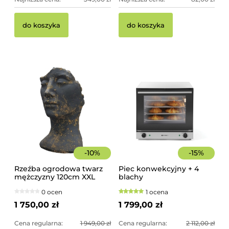
do koszyka
do koszyka
-
10
%
-
15
%
Rzeźba ogrodowa twarz
Piec konwekcyjny + 4
mężczyzny 120cm XXL
blachy
czarno-złota - imponująca
0 ocen
1 ocena
dekoracja ogrodowa
1 750,00 zł
1 799,00 zł
Cena regularna:
1 949,00 zł
Cena regularna:
2 112,00 zł