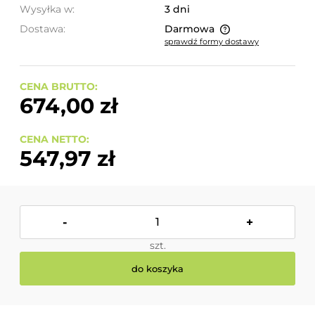
Wysyłka w:
3 dni
Dostawa:
Darmowa
sprawdź formy dostawy
Cena nie zawiera ewentualnych kosztów płatności
CENA BRUTTO:
674,00 zł
CENA NETTO:
547,97 zł
-
+
szt.
do koszyka