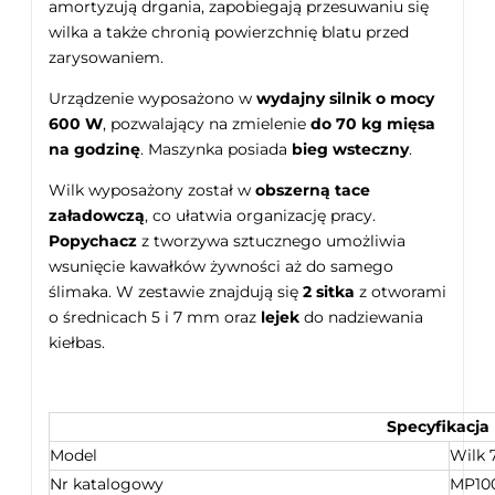
amortyzują drgania, zapobiegają przesuwaniu się
wilka a także chronią powierzchnię blatu przed
zarysowaniem.
Urządzenie wyposażono w
wydajny silnik o mocy
600 W
, pozwalający na zmielenie
do 70 kg mięsa
na godzinę
. Maszynka posiada
bieg wsteczny
.
Wilk wyposażony został w
obszerną tace
załadowczą
, co ułatwia organizację pracy.
Popychacz
z tworzywa sztucznego umożliwia
wsunięcie kawałków żywności aż do samego
ślimaka. W zestawie znajdują się
2 sitka
z otworami
o średnicach 5 i 7 mm oraz
lejek
do nadziewania
kiełbas.
Specyfikacja
Model
Wilk
Nr katalogowy
MP10