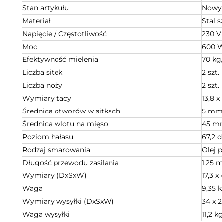
Stan artykułu
Nowy
Materiał
Stal 
Napięcie / Częstotliwość
230 V
Moc
600 
Efektywność mielenia
70 kg
Liczba sitek
2 szt.
Liczba noży
2 szt.
Wymiary tacy
13,8 x
Średnica otworów w sitkach
5 mm
Średnica wlotu na mięso
45 m
Poziom hałasu
67,2 
Rodzaj smarowania
Olej 
Długość przewodu zasilania
1,25 
Wymiary (DxSxW)
17,3 x
Waga
9,35 
Wymiary wysyłki (DxSxW)
34 x 
Waga wysyłki
11,2 k