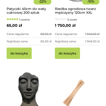
-
22
%
-
10
%
Patyczki 40cm do waty
Rzeźba ogrodowa twarz
cukrowej 200 sztuk
mężczyzny 120cm XXL
szorstkie, świerkowe
srebrny kolor -
1 ocena
0 ocen
imponująca dekoracja
ogrodowa
65,00 zł
1 750,00 zł
Cena regularna:
83,00 zł
Cena regularna:
1 949,00 zł
Najniższa cena:
82,00 zł
Najniższa cena:
1 949,00 zł
do koszyka
do koszyka