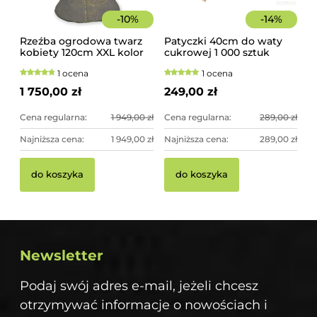
-
10
%
-
14
%
Rzeźba ogrodowa twarz
Patyczki 40cm do waty
kobiety 120cm XXL kolor
cukrowej 1 000 sztuk
czarny ze złotem,
szorstkie, świerkowe
1 ocena
1 ocena
betonowa - imponująca
dekoracja ogrodowa
1 750,00 zł
249,00 zł
Cena regularna:
1 949,00 zł
Cena regularna:
289,00 zł
Najniższa cena:
1 949,00 zł
Najniższa cena:
289,00 zł
do koszyka
do koszyka
Newsletter
Podaj swój adres e-mail, jeżeli chcesz
otrzymywać informacje o nowościach i