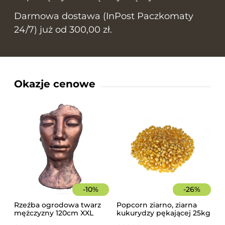
Darmowa dostawa (InPost Paczkomaty
24/7) już od 300,00 zł.
Okazje cenowe
-
10
%
-
26
%
Rzeźba ogrodowa twarz
Popcorn ziarno, ziarna
mężczyzny 120cm XXL
kukurydzy pękającej 25kg
miedziany kolor -
worek