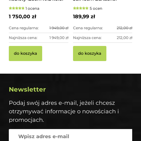
złoty, betonowa -
1 ocena
5 ocen
imponująca dekoracja
ogrodowa
1 750,00 zł
189,99 zł
Cena regularna:
1 949,00 zł
Cena regularna:
212,00 zł
Najniższa cena:
1 949,00 zł
Najniższa cena:
212,00 zł
do koszyka
do koszyka
Newsletter
Podaj swój adres e-mail, jeżeli chcesz
otrzymywać informacje o nowościach i
promocjach.