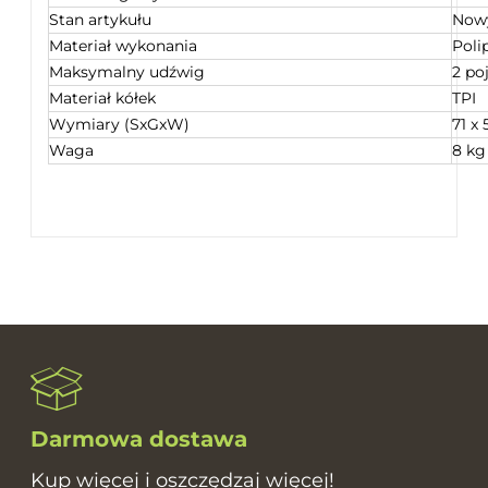
Stan artykułu
Now
Materiał wykonania
Poli
Maksymalny udźwig
2 po
Materiał kółek
TPI
Wymiary (SxGxW)
71 x
Waga
8 kg
Darmowa dostawa
Kup więcej i oszczędzaj więcej!