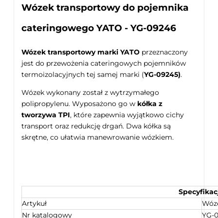
Wózek transportowy do pojemnika
cateringowego YATO - YG-09246
Wózek transportowy marki YATO
przeznaczony
jest do przewożenia cateringowych pojemników
termoizolacyjnych tej samej marki (
YG-09245)
.
Wózek wykonany został z wytrzymałego
polipropylenu. Wyposażono go w
kółka z
tworzywa TPI
, które zapewnia wyjątkowo cichy
transport oraz redukcję drgań. Dwa kółka są
skrętne, co ułatwia manewrowanie wózkiem.
Specyfikac
Artykuł
Wóze
Nr katalogowy
YG-