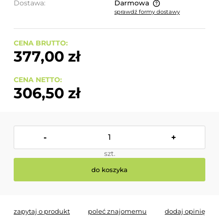
Dostawa:
Darmowa
sprawdź formy dostawy
Cena nie zawiera ewentualnych kosztów płatności
CENA BRUTTO:
377,00 zł
CENA NETTO:
306,50 zł
-
+
szt.
do koszyka
zapytaj o produkt
poleć znajomemu
dodaj opinię