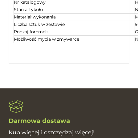
Nr katalogowy
H
Stan artykułu
N
Materiał wykonania
M
Liczba sztuk w zestawie
9
Rodzaj foremek
G
Możliwość mycia w zmywarce
N
Darmowa dostawa
Kup więcej i oszczędzaj więcej!