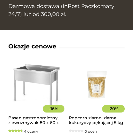
Darmowa dostawa (InPost Paczkomaty
24/7) już od 300,00 zł.
Okazje cenowe
-
16
%
-
20
%
Basen gastronomiczny,
Popcorn ziarno, ziarna
zlewozmywak 80 x 60 x
kukurydzy pękającej 5 kg
85 cm z rantem
4 oceny
0 ocen