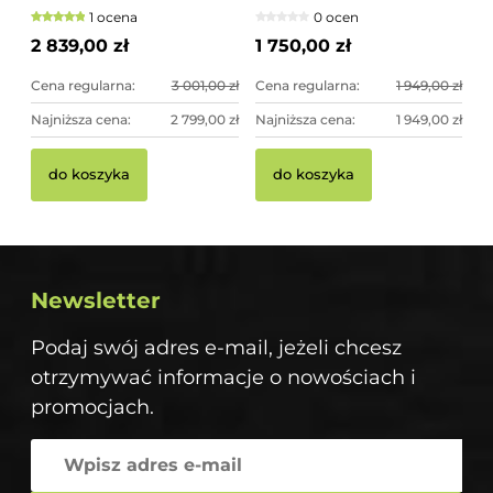
PLASMA 125H
srebrny kolor -
1 ocena
0 ocen
imponująca dekoracja
ogrodowa
2 839,00 zł
1 750,00 zł
Cena regularna:
3 001,00 zł
Cena regularna:
1 949,00 zł
Najniższa cena:
2 799,00 zł
Najniższa cena:
1 949,00 zł
do koszyka
do koszyka
Newsletter
Podaj swój adres e-mail, jeżeli chcesz
otrzymywać informacje o nowościach i
promocjach.