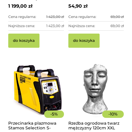
1 199,00 zł
54,90 zł
Cena regularna:
1 423,00 zł
Cena regularna:
69,00 zł
Najniższa cena:
1 423,00 zł
Najniższa cena:
69,00 zł
do koszyka
do koszyka
-
5
%
-
10
%
Przecinarka plazmowa
Rzeźba ogrodowa twarz
Stamos Selection S-
mężczyzny 120cm XXL