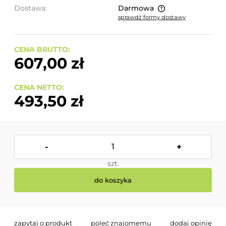
Dostawa:
Darmowa
sprawdź formy dostawy
Cena nie zawiera ewentualnych kosztów płatności
CENA BRUTTO:
607,00 zł
CENA NETTO:
493,50 zł
-
+
szt.
do koszyka
zapytaj o produkt
poleć znajomemu
dodaj opinię