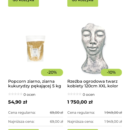
-
20
%
-
10
%
Popcorn ziarno, ziarna
Rzeźba ogrodowa twarz
kukurydzy pękającej 5 kg
kobiety 120cm XXL kolor
srebrny, betonowa -
0 ocen
0 ocen
imponująca dekoracja
ogrodowa
54,90 zł
1 750,00 zł
Cena regularna:
69,00 zł
Cena regularna:
1 949,00 zł
Najniższa cena:
69,00 zł
Najniższa cena:
1 949,00 zł