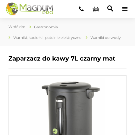
Gastronomia
Warniki, kociołki i patelnie elektryczne
Warniki do wody
Zaparzacz do kawy 7L czarny mat