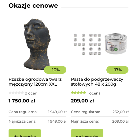
Okazje cenowe
-
10
%
-
17
%
Rzeźba ogrodowa twarz
Pasta do podgrzewaczy
mężczyzny 120cm XXL
stołowych 48 x 200g
czarno-złota - imponująca
Hendi
0 ocen
1 ocena
dekoracja ogrodowa
1 750,00 zł
209,00 zł
Cena regularna:
1 949,00 zł
Cena regularna:
252,00 zł
Najniższa cena:
1 949,00 zł
Najniższa cena:
209,00 zł
do koszyka
do koszyka