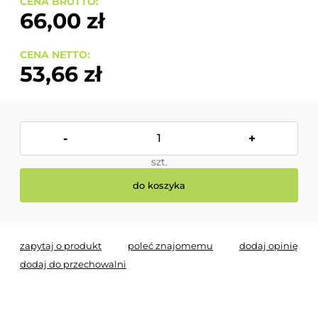
CENA BRUTTO:
66,00 zł
CENA NETTO:
53,66 zł
-
+
szt.
do koszyka
zapytaj o produkt
poleć znajomemu
dodaj opinię
dodaj do przechowalni