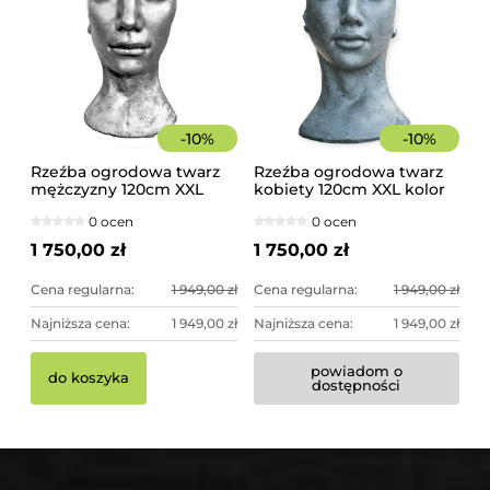
-
10
%
-
10
%
Rzeźba ogrodowa twarz
Rzeźba ogrodowa twarz
mężczyzny 120cm XXL
kobiety 120cm XXL kolor
srebrny kolor -
granit ciemny, betonowa
0 ocen
0 ocen
imponująca dekoracja
- imponująca dekoracja
ogrodowa
ogrodowa
1 750,00 zł
1 750,00 zł
Cena regularna:
1 949,00 zł
Cena regularna:
1 949,00 zł
Najniższa cena:
1 949,00 zł
Najniższa cena:
1 949,00 zł
powiadom o
do koszyka
dostępności