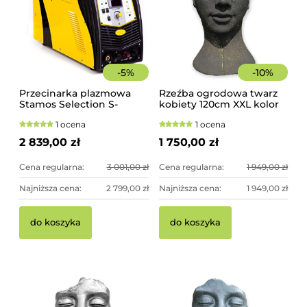
-
5
%
-
10
%
Przecinarka plazmowa
Rzeźba ogrodowa twarz
Stamos Selection S-
kobiety 120cm XXL kolor
PLASMA 125H
czarny ze złotem,
1 ocena
1 ocena
betonowa - imponująca
dekoracja ogrodowa
2 839,00 zł
1 750,00 zł
Cena regularna:
3 001,00 zł
Cena regularna:
1 949,00 zł
Najniższa cena:
2 799,00 zł
Najniższa cena:
1 949,00 zł
do koszyka
do koszyka