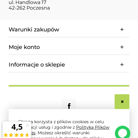
ul. Handlowa 17
42-262 Poczesna
Warunki zakupów
Moje konto
Informacje o sklepie
Strona korzysta z plików cookies w celu
realizacji usług i zgodnie z
Polityką Plików
© 2026 magnum-pro.pl. Wszelkie prawa zastrzeżone.
Cookies
. Możesz określić warunki
Styl graficzny i aplikacje ShopGadget.pl
Sklep