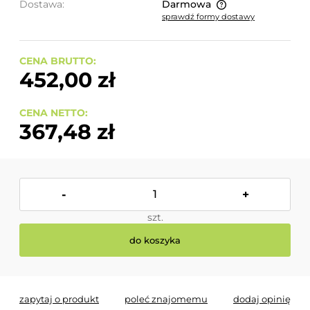
Dostawa:
Darmowa
sprawdź formy dostawy
Cena nie zawiera ewentualnych kosztów płatności
CENA BRUTTO:
452,00 zł
CENA NETTO:
367,48 zł
-
+
szt.
do koszyka
zapytaj o produkt
poleć znajomemu
dodaj opinię