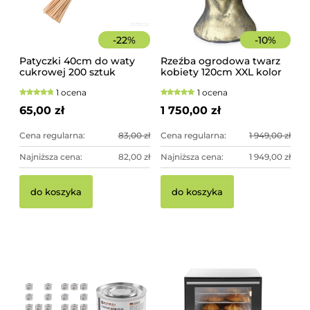
-
22
%
-
10
%
Patyczki 40cm do waty
Rzeźba ogrodowa twarz
cukrowej 200 sztuk
kobiety 120cm XXL kolor
szorstkie, świerkowe
złoty, betonowa -
1 ocena
1 ocena
imponująca dekoracja
ogrodowa
65,00 zł
1 750,00 zł
Cena regularna:
83,00 zł
Cena regularna:
1 949,00 zł
Najniższa cena:
82,00 zł
Najniższa cena:
1 949,00 zł
do koszyka
do koszyka