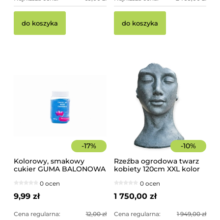
do koszyka
do koszyka
-
17
%
-
10
%
Kolorowy, smakowy
Rzeźba ogrodowa twarz
cukier GUMA BALONOWA
kobiety 120cm XXL kolor
słoik 400 g
granit ciemny, betonowa
0 ocen
0 ocen
- imponująca dekoracja
ogrodowa
9,99 zł
1 750,00 zł
Cena regularna:
12,00 zł
Cena regularna:
1 949,00 zł