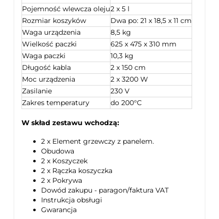
Pojemność wlewcza oleju
2 x 5 l
Rozmiar koszyków
Dwa po: 21 x 18,5 x 11 cm
Waga urządzenia
8,5 kg
Wielkość paczki
625 x 475 x 310 mm
Waga paczki
10,3 kg
Długość kabla
2 x 150 cm
Moc urządzenia
2 x 3200 W
Zasilanie
230 V
Zakres temperatury
do 200°C
W skład zestawu wchodzą:
2 x Element grzewczy z panelem.
Obudowa
2 x Koszyczek
2 x Rączka koszyczka
2 x Pokrywa
Dowód zakupu - paragon/faktura VAT
Instrukcja obsługi
Gwarancja