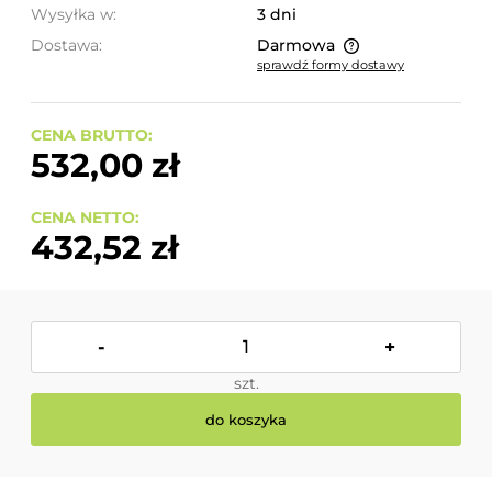
Wysyłka w:
3 dni
Dostawa:
Darmowa
sprawdź formy dostawy
Cena nie zawiera ewentualnych kosztów płatności
CENA BRUTTO:
532,00 zł
CENA NETTO:
432,52 zł
-
+
szt.
do koszyka