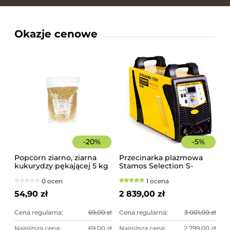
Okazje cenowe
-
20
%
-
5
%
Popcorn ziarno, ziarna
Przecinarka plazmowa
kukurydzy pękającej 5 kg
Stamos Selection S-
PLASMA 125H
0 ocen
1 ocena
54,90 zł
2 839,00 zł
Cena regularna:
69,00 zł
Cena regularna:
3 001,00 zł
Najniższa cena:
69,00 zł
Najniższa cena:
2 799,00 zł