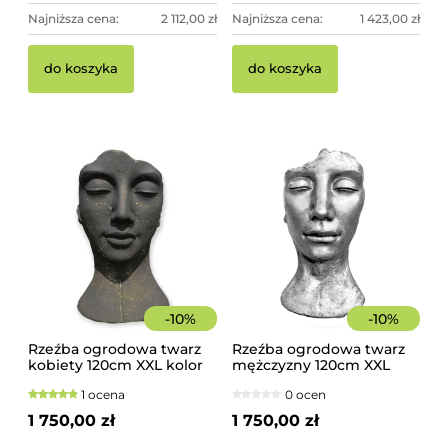
Najniższa cena:
2 112,00 zł
Najniższa cena:
1 423,00 zł
do koszyka
do koszyka
-
10
%
-
10
%
Rzeźba ogrodowa twarz
Rzeźba ogrodowa twarz
kobiety 120cm XXL kolor
mężczyzny 120cm XXL
czarny ze złotem,
srebrny kolor -
1 ocena
0 ocen
betonowa - imponująca
imponująca dekoracja
dekoracja ogrodowa
ogrodowa
1 750,00 zł
1 750,00 zł