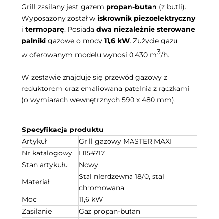
Grill zasilany jest gazem
propan-butan
(z butli).
Wyposażony został w
iskrownik piezoelektryczny
i
termoparę
. Posiada
dwa niezależnie sterowane
palniki
gazowe o mocy
11,6 kW
. Zużycie gazu
3
w oferowanym modelu wynosi 0,430 m
/h.
W zestawie znajduje się przewód gazowy z
reduktorem oraz emaliowana patelnia z rączkami
(o wymiarach wewnętrznych 590 x 480 mm).
Specyfikacja produktu
Artykuł
Grill gazowy MASTER MAXI
Nr katalogowy
H154717
Stan artykułu
Nowy
Stal nierdzewna 18/0, stal
Materiał
chromowana
Moc
11,6 kW
Zasilanie
Gaz propan-butan