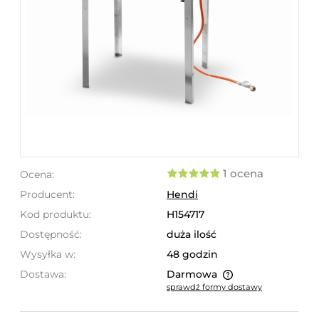
1 ocena
Ocena:
Producent:
Hendi
Kod produktu:
H154717
Dostępność:
duża ilość
Wysyłka w:
48 godzin
Dostawa:
Darmowa
sprawdź formy dostawy
Cena nie zawiera ewentualnych kosztów płatności