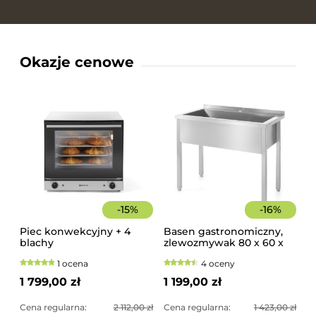
Okazje cenowe
-
15
%
-
16
%
Piec konwekcyjny + 4
Basen gastronomiczny,
blachy
zlewozmywak 80 x 60 x
85 cm z rantem
1 ocena
4 oceny
1 799,00 zł
1 199,00 zł
Cena regularna:
2 112,00 zł
Cena regularna:
1 423,00 zł