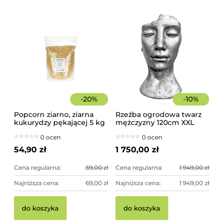
-
20
%
-
10
%
Popcorn ziarno, ziarna
Rzeźba ogrodowa twarz
kukurydzy pękającej 5 kg
mężczyzny 120cm XXL
srebrny kolor -
0 ocen
0 ocen
imponująca dekoracja
ogrodowa
54,90 zł
1 750,00 zł
Cena regularna:
69,00 zł
Cena regularna:
1 949,00 zł
Najniższa cena:
69,00 zł
Najniższa cena:
1 949,00 zł
do koszyka
do koszyka