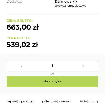
Dostawa:
Darmowa
sprawdź formy dostawy
Cena nie zawiera ewentualnych kosztów płatności
CENA BRUTTO:
663,00 zł
CENA NETTO:
539,02 zł
-
+
szt.
do koszyka
zapytaj o produkt
poleć znajomemu
dodaj opinię