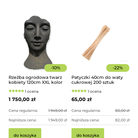
-
10
%
-
22
%
Rzeźba ogrodowa twarz
Patyczki 40cm do waty
kobiety 120cm XXL kolor
cukrowej 200 sztuk
czarny ze złotem,
szorstkie, świerkowe
1 ocena
1 ocena
betonowa - imponująca
dekoracja ogrodowa
1 750,00 zł
65,00 zł
Cena regularna:
1 949,00 zł
Cena regularna:
83,00 zł
Najniższa cena:
1 949,00 zł
Najniższa cena:
82,00 zł
do koszyka
do koszyka