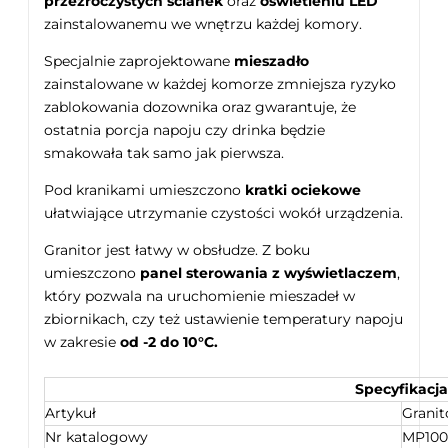
przezroczystych ścianek
oraz
oświetleniu LED
zainstalowanemu we wnętrzu każdej komory.
Specjalnie zaprojektowane
mieszadło
zainstalowane w każdej komorze zmniejsza ryzyko
zablokowania dozownika oraz gwarantuje, że
ostatnia porcja napoju czy drinka będzie
smakowała tak samo jak pierwsza.
Pod kranikami umieszczono
kratki ociekowe
ułatwiające utrzymanie czystości wokół urządzenia.
Granitor jest łatwy w obsłudze. Z boku
umieszczono
panel sterowania z wyświetlaczem
,
który pozwala na uruchomienie mieszadeł w
zbiornikach, czy też ustawienie temperatury napoju
w zakresie
od -2 do 10°C.
Specyfikacja
Artykuł
Granit
Nr katalogowy
MP100