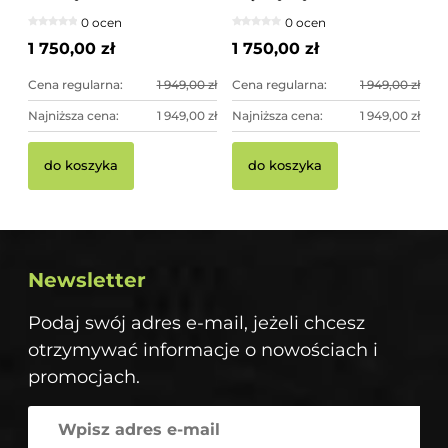
srebrny, betonowa -
miedziany kolor -
0 ocen
0 ocen
imponująca dekoracja
imponująca dekoracja
ogrodowa
ogrodowa
1 750,00 zł
1 750,00 zł
Cena regularna:
1 949,00 zł
Cena regularna:
1 949,00 zł
Najniższa cena:
1 949,00 zł
Najniższa cena:
1 949,00 zł
do koszyka
do koszyka
Newsletter
Podaj swój adres e-mail, jeżeli chcesz
otrzymywać informacje o nowościach i
promocjach.