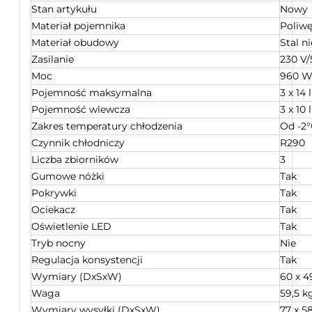
Stan artykułu
Nowy
Materiał pojemnika
Poliw
Materiał obudowy
Stal n
Zasilanie
230 V/
Moc
960 
Pojemność maksymalna
3 x 14 l
Pojemność wlewcza
3 x 10 l
Zakres temperatury chłodzenia
Od -2°
Czynnik chłodniczy
R290
Liczba zbiorników
3
Gumowe nóżki
Tak
Pokrywki
Tak
Ociekacz
Tak
Oświetlenie LED
Tak
Tryb nocny
Nie
Regulacja konsystencji
Tak
Wymiary (DxSxW)
60 x 4
Waga
59,5 k
Wymiary wysyłki (DxSxW)
77 x 5