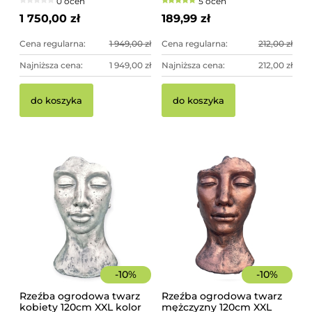
0 ocen
5 ocen
imponująca dekoracja
ogrodowa
1 750,00 zł
189,99 zł
Cena regularna:
1 949,00 zł
Cena regularna:
212,00 zł
Najniższa cena:
1 949,00 zł
Najniższa cena:
212,00 zł
do koszyka
do koszyka
-
10
%
-
10
%
Rzeźba ogrodowa twarz
Rzeźba ogrodowa twarz
kobiety 120cm XXL kolor
mężczyzny 120cm XXL