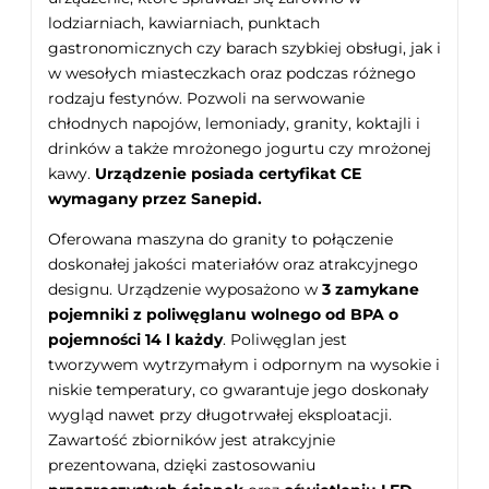
lodziarniach, kawiarniach, punktach
gastronomicznych czy barach szybkiej obsługi, jak i
w wesołych miasteczkach oraz podczas różnego
rodzaju festynów. Pozwoli na serwowanie
chłodnych napojów, lemoniady, granity, koktajli i
drinków a także mrożonego jogurtu czy mrożonej
kawy.
Urządzenie posiada certyfikat CE
wymagany przez Sanepid.
Oferowana maszyna do granity to połączenie
doskonałej jakości materiałów oraz atrakcyjnego
designu. Urządzenie wyposażono w
3
zamykane
pojemniki z poliwęglanu wolnego od BPA o
pojemności 14 l każdy
. Poliwęglan jest
tworzywem wytrzymałym i odpornym na wysokie i
niskie temperatury, co gwarantuje jego doskonały
wygląd nawet przy długotrwałej eksploatacji.
Zawartość zbiorników jest atrakcyjnie
prezentowana, dzięki zastosowaniu