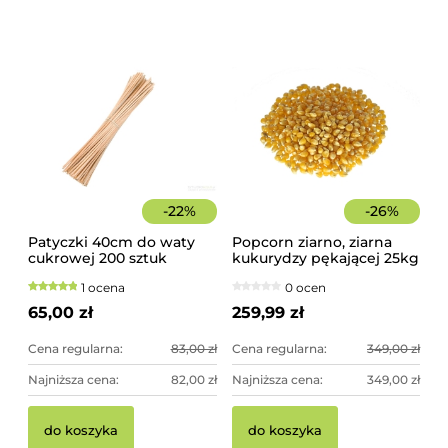
-
22
%
-
26
%
Patyczki 40cm do waty
Popcorn ziarno, ziarna
cukrowej 200 sztuk
kukurydzy pękającej 25kg
szorstkie, świerkowe
worek
1 ocena
0 ocen
65,00 zł
259,99 zł
Cena regularna:
83,00 zł
Cena regularna:
349,00 zł
Najniższa cena:
82,00 zł
Najniższa cena:
349,00 zł
do koszyka
do koszyka