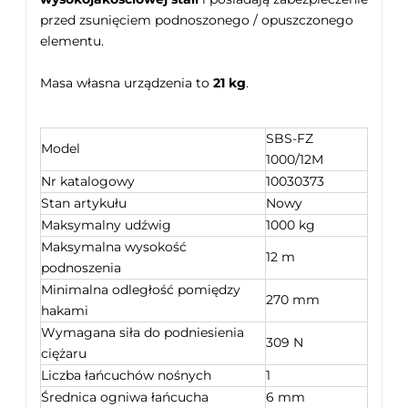
przed zsunięciem podnoszonego / opuszczonego
elementu.
Masa własna urządzenia to
21 kg
.
SBS-FZ
Model
1000/12M
Nr katalogowy
10030373
Stan artykułu
Nowy
Maksymalny udźwig
1000 kg
Maksymalna wysokość
12 m
podnoszenia
Minimalna odległość pomiędzy
270 mm
hakami
Wymagana siła do podniesienia
309 N
ciężaru
Liczba łańcuchów nośnych
1
Średnica ogniwa łańcucha
6 mm