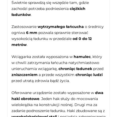
Świetnie sprawdzą się wszędzie tam, gdzie
zachodzi potrzeba podniesienia
ciężkich
ładunków
.
Zastosowanie
wytrzymałego łańcucha
o średnicy
ogniwa
6 mm
pozwala sprawnie sterować
wysokością ładunku w przedziale
od 0 do 12
metrów
.
Wciągarka została wyposażona w
hamulec
, który
w chwili zatrzymania łańcucha natychmiastowo
unieruchamia wciągarkę,
chroniąc ładunek
przed
zniszczeniem
a przede wszystkim
chroniąc ludzi
przed utratą zdrowia bądź życia.
Oferowane urządzenie zostało wyposażone w
dwa
haki obrotowe
. Jeden hak służy do mocowania
wielokrążka na konstrukcji nośnej. Drugi ma za
zadanie podnoszenie ładunku. Haki zbudowane są z
wysokojakościowej stali
i posiadają zabezpieczenie