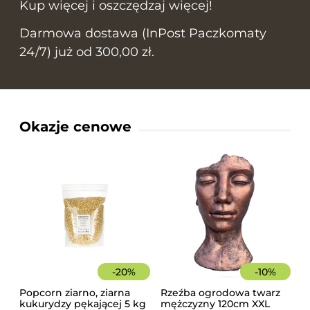
Kup więcej i oszczędzaj więcej!
Darmowa dostawa (InPost Paczkomaty
24/7) już od 300,00 zł.
Okazje cenowe
-
20
%
-
10
%
Popcorn ziarno, ziarna
Rzeźba ogrodowa twarz
kukurydzy pękającej 5 kg
mężczyzny 120cm XXL