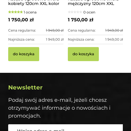
kobiety 120cm XXL kolor
mężczyzny 120cm XXL
złoty, betonowa -
czarno-złota - imponująca
1 ocena
0 ocen
imponująca dekoracja
dekoracja ogrodowa
ogrodowa
1 750,00 zł
1 750,00 zł
Cena regularna:
1 949,00 zł
Cena regularna:
1 949,00 zł
Najniższa cena:
1 949,00 zł
Najniższa cena:
1 949,00 zł
do koszyka
do koszyka
Newsletter
Podaj swój adres e-mail, jeżeli chcesz
otrzymywać informacje o nowościach i
promocjach.