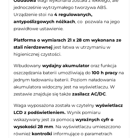
Obudowa
wagi wykonana została z lekkiego, ale
jednocześnie wytrzymałego tworzywa ABS.
Urządzenie stoi na
4 regulowanych,
antypoślizgowych
nóżkach
, co pozwala na jego
prawidłowe ustawienie.
Platforma o wymiarach 21 x 28 cm wykonana ze
stali nierdzewnej
jest łatwa w utrzymaniu w
higienicznej czystości.
Wbudowany
wydajny akumulator
oraz funkcja
oszczędzania baterii umożliwiają do
100 h pracy
na
jednym ładowaniu baterii. Poziom naładowania
akumulatora widoczny jest na wyświetlaczu. W
zestawie znajduje się także
zasilacz AC/DC
.
Waga wyposażona została w czytelny
wyświetlacz
LCD z podświetleniem.
Wynik pomiaru
wskazywany jest za pomocą
wyraźnych cyfr o
wysokości 28 mm
. Na wyświetlaczu umieszczono
również
kontrolki
informujące o parametrach