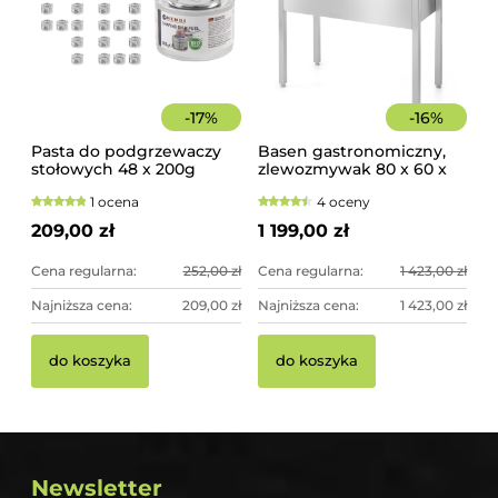
-
17
%
-
16
%
Pasta do podgrzewaczy
Basen gastronomiczny,
stołowych 48 x 200g
zlewozmywak 80 x 60 x
Hendi
85 cm z rantem
1 ocena
4 oceny
209,00 zł
1 199,00 zł
Cena regularna:
252,00 zł
Cena regularna:
1 423,00 zł
Najniższa cena:
209,00 zł
Najniższa cena:
1 423,00 zł
do koszyka
do koszyka
Newsletter