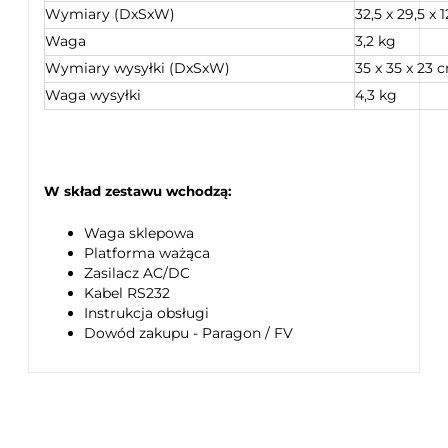
Wymiary (DxSxW)
32,5 x 29,5 x 
Waga
3,2 kg
Wymiary wysyłki (DxSxW)
35 x 35 x 23 
Waga wysyłki
4,3 kg
W skład zestawu wchodzą:
Waga sklepowa
Platforma ważąca
Zasilacz AC/DC
Kabel RS232
Instrukcja obsługi
Dowód zakupu - Paragon / FV