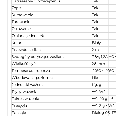
Ostrzeżenie o przeciążeniu
Tak
Zapis
Tak
Sumowanie
Tak
Tarowanie
Tak
Zerowanie
Tak
Zmiana jednostek
Tak
Kolor
Biały
Przewód zasilania
2 m
Szczegóły dotyczące zasilania
7,8V, 1,2A AC
Wielkość cyfr
28 mm
Temperatura robocza
-10°C ~ 40°C
Wbudowana poziomica
Nie
Jednostki ważenia
Kg, g
Tryby ważenia
W1, W2
Zakres ważenia
W1: 40 g – 6 
Precyzja
W1: 2 g / W2:
Funkcje
Dialog 06, T