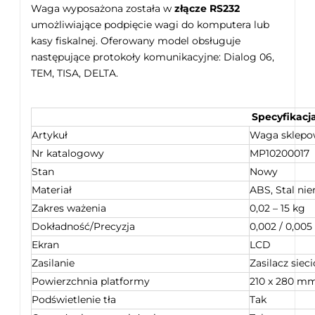
Waga wyposażona została w
złącze RS232
umożliwiające podpięcie wagi do komputera lub
kasy fiskalnej. Oferowany model obsługuje
następujące protokoły komunikacyjne: Dialog 06,
TEM, TISA, DELTA.
Specyfikacj
Artykuł
Waga sklepo
Nr katalogowy
MP10200017
Stan
Nowy
Materiał
ABS, Stal ni
Zakres ważenia
0,02 – 15 kg
Dokładność/Precyzja
0,002 / 0,005
Ekran
LCD
Zasilanie
Zasilacz siec
Powierzchnia platformy
210 x 280 m
Podświetlenie tła
Tak