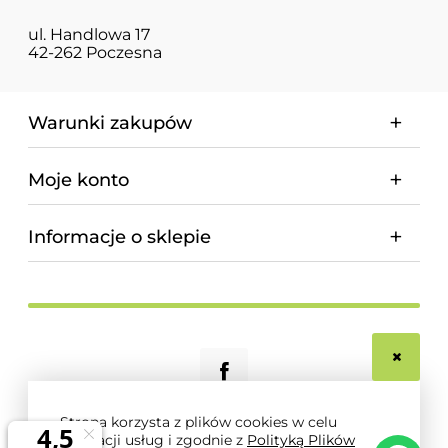
ul. Handlowa 17
42-262 Poczesna
Warunki zakupów
Moje konto
Informacje o sklepie
Strona korzysta z plików cookies w celu
realizacji usług i zgodnie z
Polityką Plików
© 2026 magnum-pro.pl. Wszelkie prawa zastrzeżone.