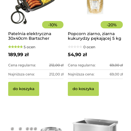
-
10
%
-
20
%
Patelnia elektryczna
Popcorn ziarno, ziarna
30x40cm Bartscher
kukurydzy pękającej 5 kg
5 ocen
0 ocen
189,99 zł
54,90 zł
Cena regularna:
212,00 zł
Cena regularna:
69,00 zł
Najniższa cena:
212,00 zł
Najniższa cena:
69,00 zł
do koszyka
do koszyka