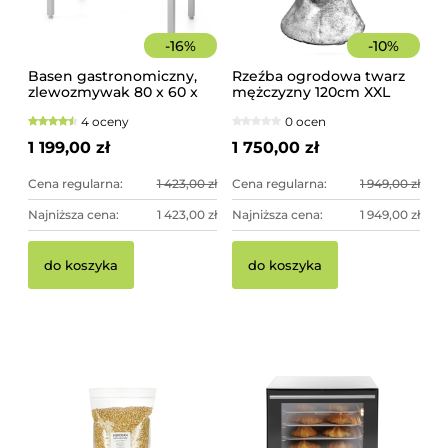
-
16
%
-
10
%
Basen gastronomiczny,
Rzeźba ogrodowa twarz
zlewozmywak 80 x 60 x
mężczyzny 120cm XXL
85 cm z rantem
srebrny kolor -
4 oceny
0 ocen
imponująca dekoracja
ogrodowa
1 199,00 zł
1 750,00 zł
Cena regularna:
1 423,00 zł
Cena regularna:
1 949,00 zł
Najniższa cena:
1 423,00 zł
Najniższa cena:
1 949,00 zł
do koszyka
do koszyka