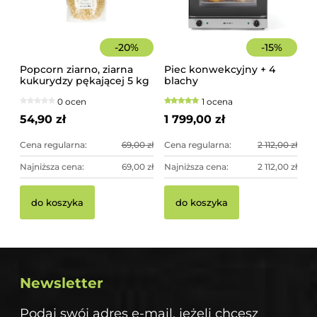
-
20
%
-
15
%
Popcorn ziarno, ziarna
Piec konwekcyjny + 4
kukurydzy pękającej 5 kg
blachy
0 ocen
1 ocena
54,90 zł
1 799,00 zł
Cena regularna:
69,00 zł
Cena regularna:
2 112,00 zł
Najniższa cena:
69,00 zł
Najniższa cena:
2 112,00 zł
do koszyka
do koszyka
Newsletter
Podaj swój adres e-mail, jeżeli chcesz