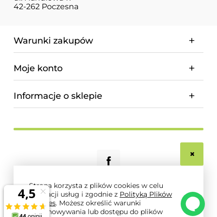
42-262 Poczesna
Warunki zakupów
Moje konto
Informacje o sklepie
Strona korzysta z plików cookies w celu
realizacji usług i zgodnie z
Polityką Plików
© 2026 magnum-pro.pl. Wszelkie prawa zastrzeżone.
Cookies
. Możesz określić warunki
Styl graficzny i aplikacje ShopGadget.pl
Sklep
przechowywania lub dostępu do plików
internetowy Shoper.pl