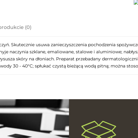
produkcie (0)
a ewentualnych
zyń. Skutecznie usuwa zanieczyszczenia pochodzenia spożywczeg
i
e naczynia szklane, emaliowane, stalowe i aluminiowe; nabłys
ysusza skóry na dłoniach. Preparat przebadany dermatologicznie.
a wody 30 - 40°C; spłukać czystą bieżącą wodą pitną; można stos