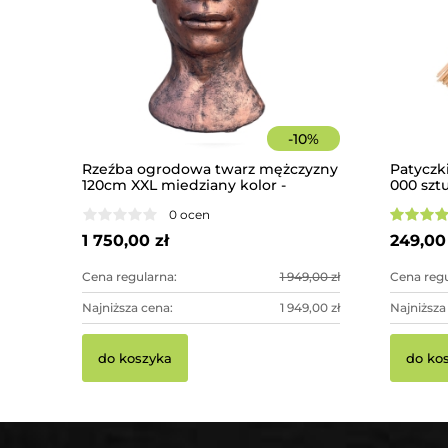
-
10
%
Rzeźba ogrodowa twarz mężczyzny
Patyczk
120cm XXL miedziany kolor -
000 szt
imponująca dekoracja ogrodowa
0 ocen
1 750,00 zł
249,00 
Cena regularna:
1 949,00 zł
Cena regu
Najniższa cena:
1 949,00 zł
Najniższa
do koszyka
do ko