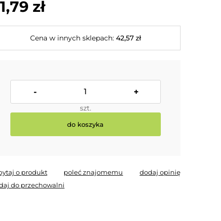
1,79 zł
Cena w innych sklepach:
42,57 zł
-
+
szt.
do koszyka
pytaj o produkt
poleć znajomemu
dodaj opinię
daj do przechowalni