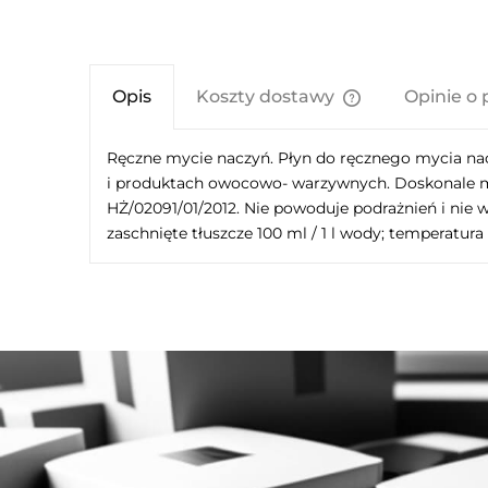
Opis
Koszty dostawy
Opinie o 
Cena nie zawier
Ręczne mycie naczyń. Płyn do ręcznego mycia nac
kosztów płatnośc
i produktach owocowo- warzywnych. Doskonale myj
HŻ/02091/01/2012. Nie powoduje podrażnień i nie w
zaschnięte tłuszcze 100 ml / 1 l wody; temperatur