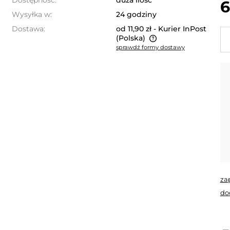
Dostępność:
duża ilość
6
Wysyłka w:
24 godziny
Dostawa:
od 11,90 zł
- Kurier InPost
(Polska)
sprawdź formy dostawy
Cena nie zawiera ewentualnych
kosztów płatności
za
do