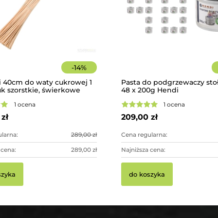
-
14
%
i 40cm do waty cukrowej 1
Pasta do podgrzewaczy st
uk szorstkie, świerkowe
48 x 200g Hendi
1 ocena
1 ocena
zł
209,00 zł
larna:
289,00 zł
Cena regularna:
 cena:
289,00 zł
Najniższa cena:
szyka
do koszyka