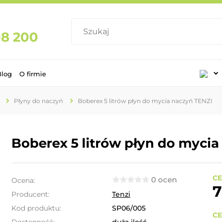
08 200
Blog
O firmie
Płyny do naczyń
Boberex 5 litrów płyn do mycia naczyń TENZI
Boberex 5 litrów płyn do myci
CE
0 ocen
Ocena:
7
Producent:
Tenzi
Kod produktu:
SP06/005
CE