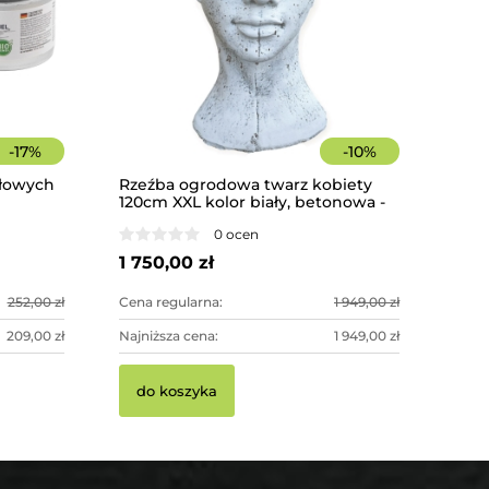
-
17
%
-
10
%
ołowych
Rzeźba ogrodowa twarz kobiety
120cm XXL kolor biały, betonowa -
imponująca dekoracja ogrodowa
0 ocen
1 750,00 zł
252,00 zł
Cena regularna:
1 949,00 zł
209,00 zł
Najniższa cena:
1 949,00 zł
do koszyka