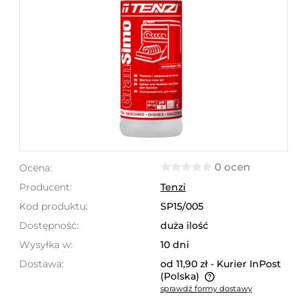
0 ocen
Ocena:
Producent:
Tenzi
Kod produktu:
SP15/005
Dostępność:
duża ilość
Wysyłka w:
10 dni
Dostawa:
od 11,90 zł
- Kurier InPost
(Polska)
sprawdź formy dostawy
Cena nie zawiera ewentualnych kosztów płatności