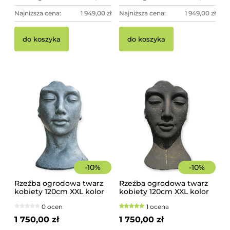
Najniższa cena:
1 949,00 zł
Najniższa cena:
1 949,00 zł
do koszyka
do koszyka
-
10
%
-
10
%
Rzeźba ogrodowa twarz
Rzeźba ogrodowa twarz
kobiety 120cm XXL kolor
kobiety 120cm XXL kolor
granit ciemny, betonowa
czarny ze złotem,
0 ocen
1 ocena
- imponująca dekoracja
betonowa - imponująca
ogrodowa
dekoracja ogrodowa
1 750,00 zł
1 750,00 zł