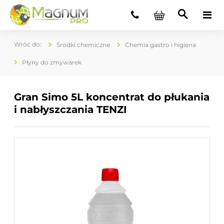
Środki chemiczne
Chemia gastro i higiena
Płyny do zmywarek
Gran Simo 5L koncentrat do płukania
i nabłyszczania TENZI