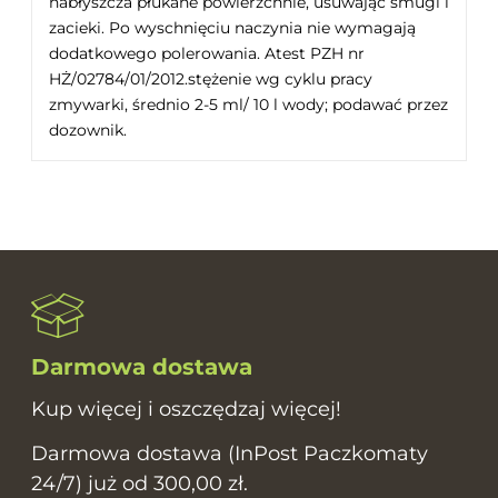
nabłyszcza płukane powierzchnie, usuwając smugi i
zacieki. Po wyschnięciu naczynia nie wymagają
dodatkowego polerowania. Atest PZH nr
HŻ/02784/01/2012.stężenie wg cyklu pracy
zmywarki, średnio 2-5 ml/ 10 l wody; podawać przez
dozownik.
Darmowa dostawa
Kup więcej i oszczędzaj więcej!
Darmowa dostawa (InPost Paczkomaty
24/7) już od 300,00 zł.