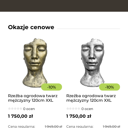
Okazje cenowe
-
10
%
-
10
%
Rzeźba ogrodowa twarz
Rzeźba ogrodowa twarz
mężczyzny 120cm XXL
mężczyzny 120cm XXL
złoty kolor - imponująca
srebrny kolor -
0 ocen
0 ocen
dekoracja ogrodowa
imponująca dekoracja
ogrodowa
1 750,00 zł
1 750,00 zł
Cena regularna:
1 949,00 zł
Cena regularna:
1 949,00 zł