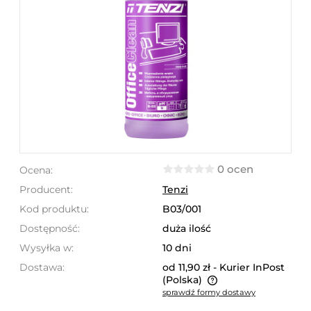
0 ocen
Ocena:
Producent:
Tenzi
Kod produktu:
B03/001
Dostępność:
duża ilość
Wysyłka w:
10 dni
Dostawa:
od 11,90 zł
- Kurier InPost
(Polska)
sprawdź formy dostawy
Cena nie zawiera ewentualnych kosztów płatności