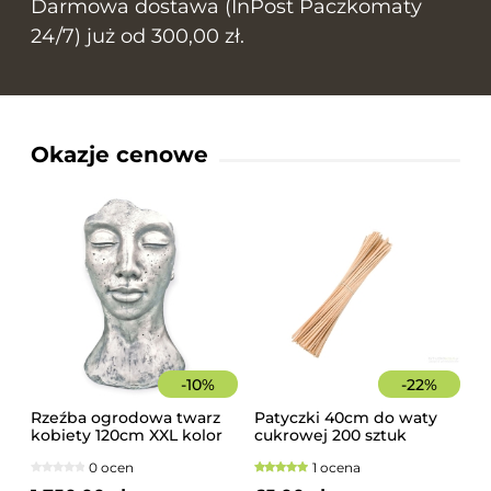
Darmowa dostawa (InPost Paczkomaty
24/7) już od 300,00 zł.
Okazje cenowe
-
10
%
-
22
%
Rzeźba ogrodowa twarz
Patyczki 40cm do waty
kobiety 120cm XXL kolor
cukrowej 200 sztuk
srebrny, betonowa -
szorstkie, świerkowe
0 ocen
1 ocena
imponująca dekoracja
ogrodowa