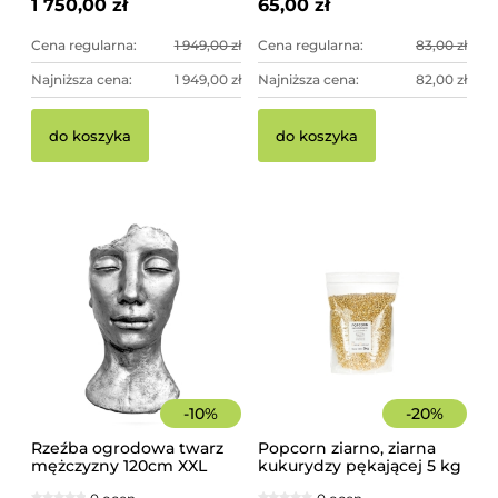
1 750,00 zł
65,00 zł
Cena regularna:
1 949,00 zł
Cena regularna:
83,00 zł
Najniższa cena:
1 949,00 zł
Najniższa cena:
82,00 zł
do koszyka
do koszyka
-
10
%
-
20
%
Rzeźba ogrodowa twarz
Popcorn ziarno, ziarna
mężczyzny 120cm XXL
kukurydzy pękającej 5 kg
srebrny kolor -