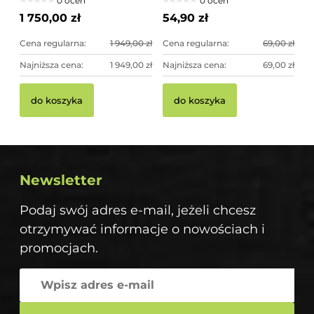
0 ocen
0 ocen
imponująca dekoracja
ogrodowa
1 750,00 zł
54,90 zł
Cena regularna:
1 949,00 zł
Cena regularna:
69,00 zł
Najniższa cena:
1 949,00 zł
Najniższa cena:
69,00 zł
do koszyka
do koszyka
Newsletter
Podaj swój adres e-mail, jeżeli chcesz
otrzymywać informacje o nowościach i
promocjach.