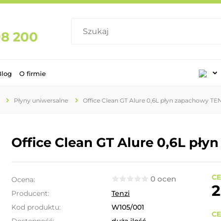
08 200
Blog
O firmie
Płyny uniwersalne
Office Clean GT Alure 0,6L płyn zapachowy TE
Office Clean GT Alure 0,6L pł
CE
0 ocen
Ocena:
2
Producent:
Tenzi
Kod produktu:
W105/001
CE