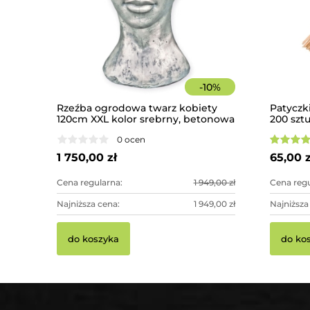
-
10
%
Rzeźba ogrodowa twarz kobiety
Patyczk
120cm XXL kolor srebrny, betonowa
200 szt
- imponująca dekoracja ogrodowa
0 ocen
1 750,00 zł
65,00 z
Cena regularna:
1 949,00 zł
Cena regu
Najniższa cena:
1 949,00 zł
Najniższa
do koszyka
do ko