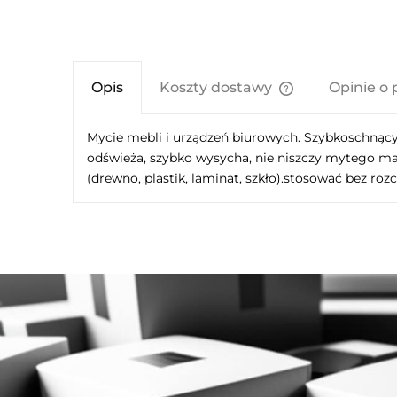
Opis
Koszty dostawy
Opinie o 
Cena nie zawier
Mycie mebli i urządzeń biurowych. Szybkoschną
kosztów płatnośc
odświeża, szybko wysycha, nie niszczy mytego ma
(drewno, plastik, laminat, szkło).stosować bez ro