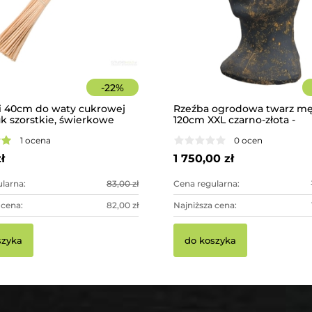
-
22
%
i 40cm do waty cukrowej
Rzeźba ogrodowa twarz mę
uk szorstkie, świerkowe
120cm XXL czarno-złota -
imponująca dekoracja ogr
1 ocena
0 ocen
ł
1 750,00 zł
larna:
83,00 zł
Cena regularna:
 cena:
82,00 zł
Najniższa cena:
szyka
do koszyka