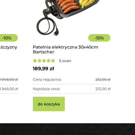
-
10
%
-
10
%
żczyzny
Patelnia elektryczna 30x40cm
Bartscher
odowa
5 ocen
189,99 zł
1 949,00 zł
Cena regularna:
212,00 zł
1 949,00 zł
Najniższa cena:
212,00 zł
do koszyka