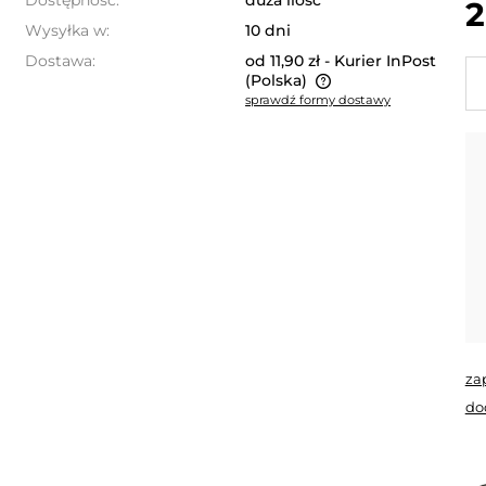
Dostępność:
duża ilość
2
Wysyłka w:
10 dni
Dostawa:
od 11,90 zł
- Kurier InPost
(Polska)
sprawdź formy dostawy
Cena nie zawiera ewentualnych
kosztów płatności
za
do