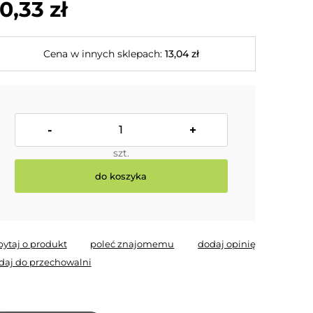
0,33 zł
Cena w innych sklepach:
13,04 zł
-
+
szt.
do koszyka
pytaj o produkt
poleć znajomemu
dodaj opinię
daj do przechowalni