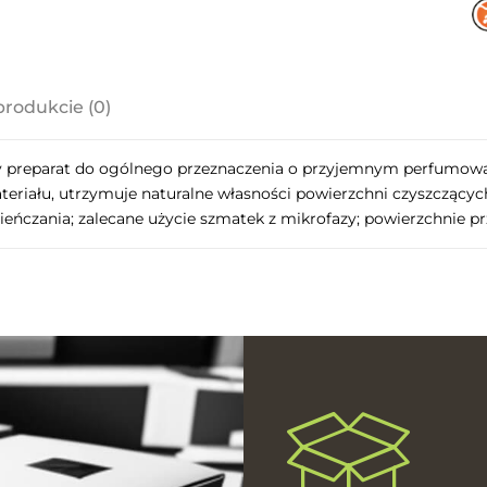
produkcie (0)
a ewentualnych
cy preparat do ogólnego przeznaczenia o przyjemnym perfumow
i
teriału, utrzymuje naturalne własności powierzchni czyszczący
zcieńczania; zalecane użycie szmatek z mikrofazy; powierzchnie 