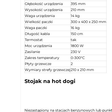
Głębokość urządzenia
395 mm
Wysokość urządzenia
210 mm
Waga urządzenia
14 kg
Wielkość paczki
300 x 400 x 250 mm
Waga paczki
16 kg
Długość kabla
150 cm
Termostat
tak
Moc urządzenia
1800 W
Zasilanie
230 V
Zakres temperatury
0-300°C
Płyty grzewcze
2
Wymiary strefy grzewczej
210 x 210 mm
Stojak na hot dogi
Niezastąpiony na stacjach benzynowych lub punk