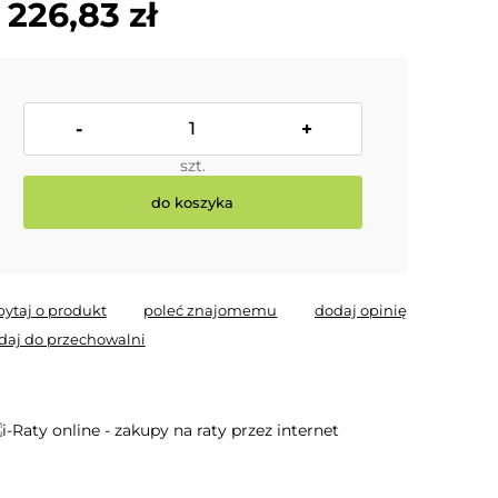
 226,83 zł
-
+
szt.
do koszyka
pytaj o produkt
poleć znajomemu
dodaj opinię
daj do przechowalni