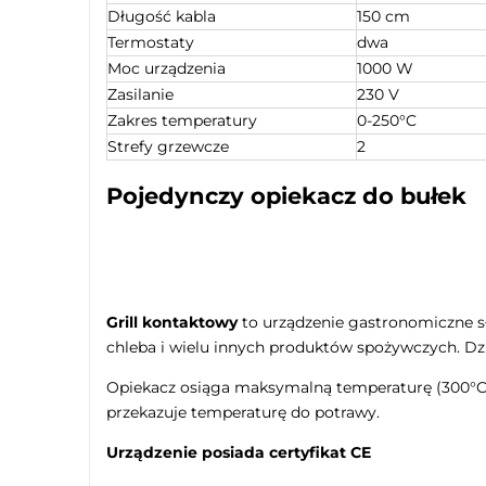
Długość kabla
150 cm
Termostaty
dwa
Moc urządzenia
1000 W
Zasilanie
230 V
Zakres temperatury
0-250°C
Strefy grzewcze
2
Pojedynczy opiekacz do bułek
Grill kontaktowy
to urządzenie gastronomiczne sł
chleba i wielu innych produktów spożywczych. Dz
Opiekacz osiąga maksymalną temperaturę (300°C) 
przekazuje temperaturę do potrawy.
Urządzenie posiada certyfikat CE