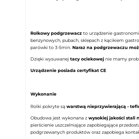
Rolkowy podgrzewacz
to urządzenie gastronomic
benzynowych, pubach, sklepach z kącikiem gastr
parówki to 3-5min.
Naraz na podgrzewaczu może
Dzięki wysuwanej
tacy ociekowej
nie mamy probl
Urządzenie posiada certyfikat CE
Wykonanie
Rolki pokryte są
warstwą nieprzywierającą - tef
Obudowa jest wykonana z
wysokiej jakości stali
pierścienie uszczelniające zapobiegające przedos
podgrzewanych produktów oraz zapobiega kontak