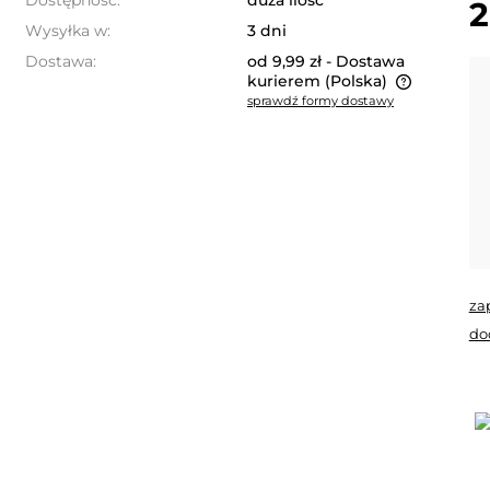
Dostępność:
duża ilość
2
Wysyłka w:
3 dni
Dostawa:
od 9,99 zł
- Dostawa
kurierem
(Polska)
sprawdź formy dostawy
Cena nie zawiera ewentualnych
kosztów płatności
za
do