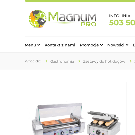
INFOLINIA
503 5
Menu
Kontakt z nami
Promocje
Nowości
Gastronomia
Zestawy do hot dogów