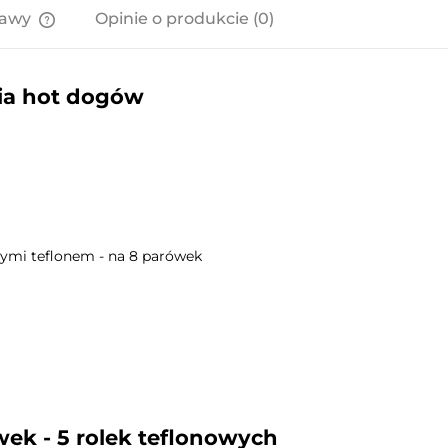
tawy
Opinie o produkcie (0)
Cena nie zawiera ewentualnych
kosztów płatności
nia hot dogów
tymi teflonem - na 8 parówek
ek - 5 rolek teflonowych