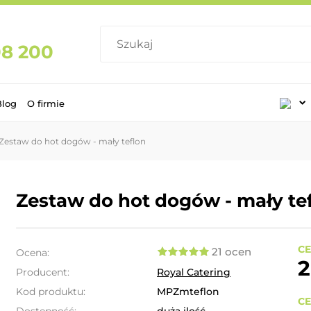
08 200
Blog
O firmie
Zestaw do hot dogów - mały teflon
Zestaw do hot dogów - mały te
CE
21 ocen
Ocena:
2
Producent:
Royal Catering
Kod produktu:
MPZmteflon
CE