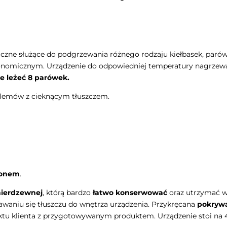
zne służące do podgrzewania różnego rodzaju kiełbasek, parówek
onomicznym. Urządzenie do odpowiedniej temperatury nagrzewa s
 leżeć 8 parówek.
emów z cieknącym tłuszczem.
lonem
.
 nierdzewnej
, którą bardzo
łatwo konserwować
oraz utrzymać w 
tawaniu się tłuszczu do wnętrza urządzenia. Przykręcana
pokrywa
tu klienta z przygotowywanym produktem. Urządzenie stoi na 