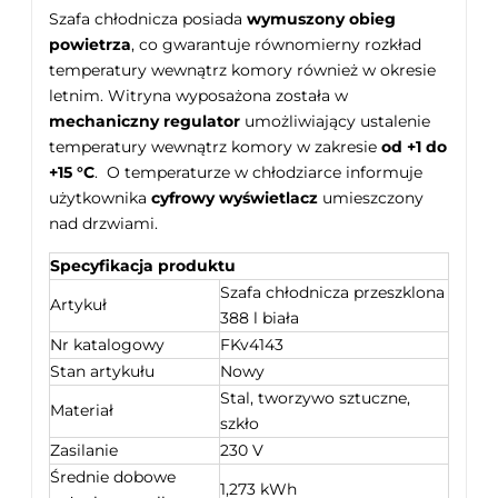
Szafa chłodnicza posiada
wymuszony obieg
powietrza
, co gwarantuje równomierny rozkład
temperatury wewnątrz komory również w okresie
letnim. Witryna wyposażona została w
mechaniczny regulator
umożliwiający ustalenie
temperatury wewnątrz komory w zakresie
od +1 do
+15 °C
. O temperaturze w chłodziarce informuje
użytkownika
cyfrowy wyświetlacz
umieszczony
nad drzwiami.
Specyfikacja produktu
Szafa chłodnicza przeszklona
Artykuł
388 l biała
Nr katalogowy
FKv4143
Stan artykułu
Nowy
Stal, tworzywo sztuczne,
Materiał
szkło
Zasilanie
230 V
Średnie dobowe
1,273 kWh