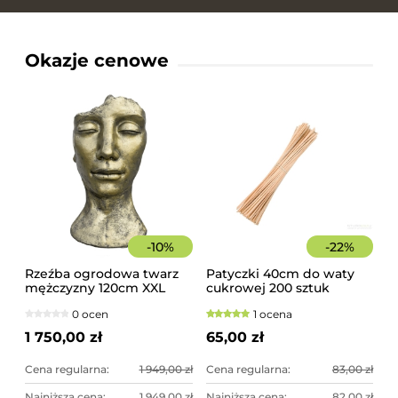
Okazje cenowe
-
10
%
-
22
%
Rzeźba ogrodowa twarz
Patyczki 40cm do waty
mężczyzny 120cm XXL
cukrowej 200 sztuk
złoty kolor - imponująca
szorstkie, świerkowe
0 ocen
1 ocena
dekoracja ogrodowa
1 750,00 zł
65,00 zł
Cena regularna:
1 949,00 zł
Cena regularna:
83,00 zł
Najniższa cena:
1 949,00 zł
Najniższa cena:
82,00 zł