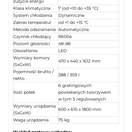
zużycie energii
Klasa klimatyczna
7 (od +10 do +35 °C)
System chłodzenia
Dynamiczne
Zakres temperatur
od +1 do +15 °C
Metoda odszraniania
Automatyczna
Czynnik chłodzący
R600a
Poziom głośności
48 dB
Oświetlenie
LED
Wymiary komory
470 x 440 x 1612 mm
(SxGxW)
Pojemność brutto /
388 / 359 l
netto
6 gretingowych
Ilość półek
powlekanych tworzywem
w tym 5 regulowanych
Wymiary urządzenia
600 x 610 x 1800 mm
(SxGxW)
Waga urządzenia
75 kg
W skład zestawu wchodzą: