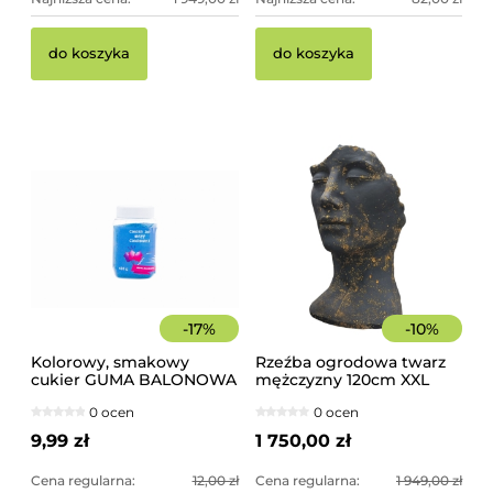
do koszyka
do koszyka
-
17
%
-
10
%
Kolorowy, smakowy
Rzeźba ogrodowa twarz
cukier GUMA BALONOWA
mężczyzny 120cm XXL
słoik 400 g
czarno-złota - imponująca
0 ocen
0 ocen
dekoracja ogrodowa
9,99 zł
1 750,00 zł
Cena regularna:
12,00 zł
Cena regularna:
1 949,00 zł