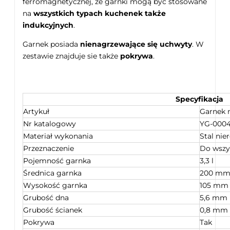
ferromagnetycznej, że garnki mogą być stosowane
na
wszystkich typach kuchenek także
indukcyjnych
.
Garnek posiada
nienagrzewające się uchwyty
. W
zestawie znajduje sie także
pokrywa
.
Specyfikacja
Artykuł
Garnek n
Nr katalogowy
YG-000
Materiał wykonania
Stal nie
Przeznaczenie
Do wszy
Pojemność garnka
3,3 l
Średnica garnka
200 m
Wysokość garnka
105 mm
Grubość dna
5,6 mm
Grubość ścianek
0,8 mm
Pokrywa
Tak