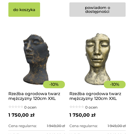
powiadom o
do koszyka
dostępności
-
10
%
-
10
%
Rzeźba ogrodowa twarz
Rzeźba ogrodowa twarz
mężczyzny 120cm XXL
mężczyzny 120cm XXL
czarno-złota - imponująca
złoty kolor - imponująca
0 ocen
0 ocen
dekoracja ogrodowa
dekoracja ogrodowa
1 750,00 zł
1 750,00 zł
Cena regularna:
1 949,00 zł
Cena regularna:
1 949,00 zł