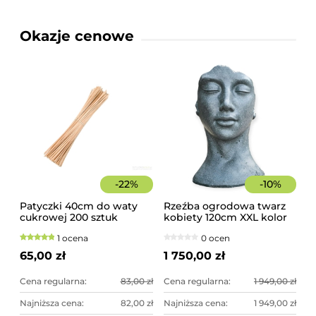
Okazje cenowe
-
22
%
-
10
%
Patyczki 40cm do waty
Rzeźba ogrodowa twarz
cukrowej 200 sztuk
kobiety 120cm XXL kolor
szorstkie, świerkowe
granit ciemny, betonowa
1 ocena
0 ocen
- imponująca dekoracja
ogrodowa
65,00 zł
1 750,00 zł
Cena regularna:
83,00 zł
Cena regularna:
1 949,00 zł
Najniższa cena:
82,00 zł
Najniższa cena:
1 949,00 zł