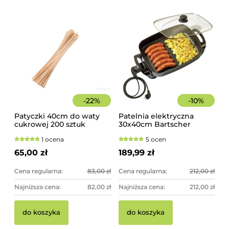
-
22
%
-
10
%
Patyczki 40cm do waty
Patelnia elektryczna
cukrowej 200 sztuk
30x40cm Bartscher
szorstkie, świerkowe
1 ocena
5 ocen
65,00 zł
189,99 zł
Cena regularna:
83,00 zł
Cena regularna:
212,00 zł
Najniższa cena:
82,00 zł
Najniższa cena:
212,00 zł
do koszyka
do koszyka