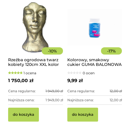
-
10
%
-
17
%
Rzeźba ogrodowa twarz
Kolorowy, smakowy
kobiety 120cm XXL kolor
cukier GUMA BALONOWA
złoty, betonowa -
słoik 400 g
1 ocena
0 ocen
imponująca dekoracja
ogrodowa
1 750,00 zł
9,99 zł
Cena regularna:
1 949,00 zł
Cena regularna:
12,00 zł
Najniższa cena:
1 949,00 zł
Najniższa cena:
12,00 zł
do koszyka
do koszyka